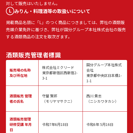
対して販売はいたしません。
みりん・料理酒等の取扱いについて
掲載商品名頭に「L」のつく商品につきましては、弊社の酒類販
売媒介業免許に基づき、弊社が国分グループ本社株式会社の販売
する酒類商品の注文を取次ぎます。
酒類販売
管理者標識
国分グループ本社株式
株式会社ミクリード
販売場の名称
会社
東京都新宿区西新宿2-
及び所在地
東京都中央区日本橋1-
3-1
1-1
酒類販売
管理
守屋 賢邦
西川 貴志
者の氏名
（モリヤマサクニ）
（ニシカワタカシ）
酒類販売管理
研修受講 年月
令和7年6月18日
令和6年 5月16日
日