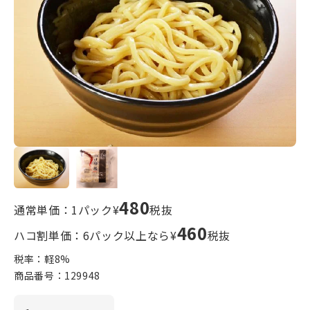
480
通常単価：1パック¥
税抜
460
ハコ割単価：6パック以上なら¥
税抜
税率：軽
8
%
商品番号：
129948