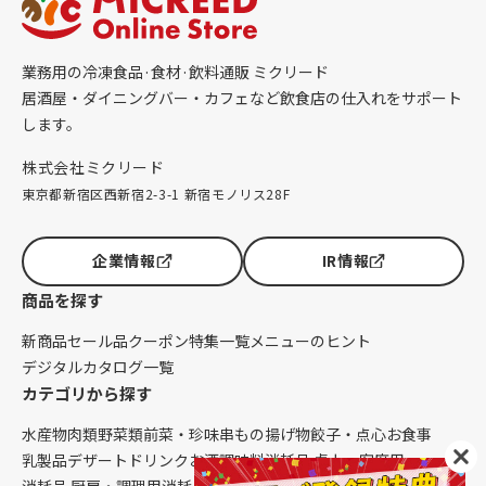
業務用の冷凍食品·食材·飲料通販 ミクリード
居酒屋・ダイニングバー・カフェなど飲食店の仕入れをサポート
します。
株式会社ミクリード
東京都新宿区西新宿2-3-1 新宿モノリス28F
企業情報
IR情報
商品を探す
新商品
セール品
クーポン
特集一覧
メニューのヒント
デジタルカタログ一覧
カテゴリから探す
水産物
肉類
野菜類
前菜・珍味
串もの
揚げ物
餃子・点心
お食事
乳製品
デザート
ドリンク
お酒
調味料
消耗品 卓上・客席用
消耗品 厨房・調理用
消耗品 クレンリネス
生鮮品（配送便限定）