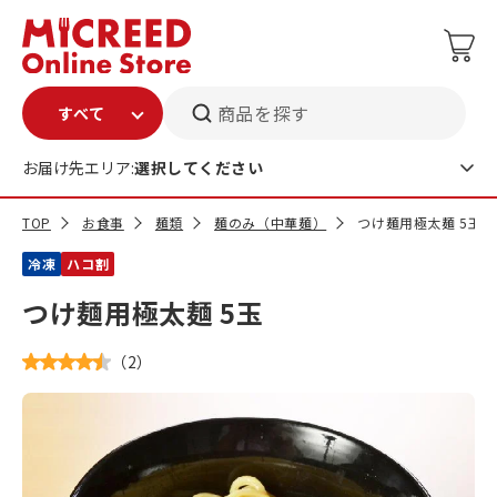
商品を探す
お届け先エリア:
選択してください
TOP
お食事
麺類
麺のみ（中華麺）
つけ麺用極太麺 5玉
冷凍
ハコ割
つけ麺用極太麺 5玉
（
2
）