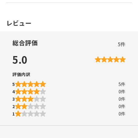
レビュー
総合評価
5
件
5.0
評価内訳
5
5
件
4
0
件
3
0
件
2
0
件
1
0
件