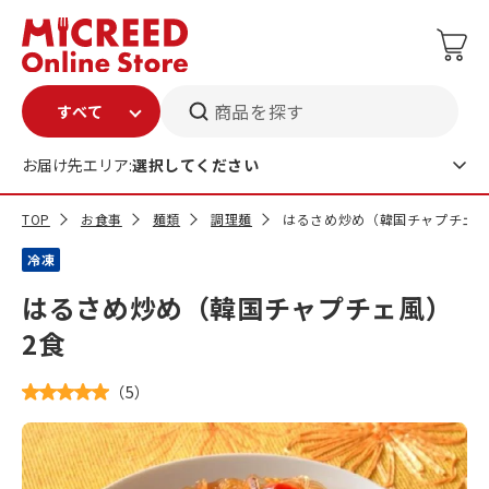
商品を探す
お届け先エリア:
選択してください
TOP
お食事
麺類
調理麺
はるさめ炒め（韓国チャプチェ風
冷凍
はるさめ炒め（韓国チャプチェ風）
2食
（
5
）