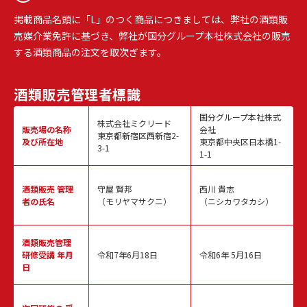
掲載商品名頭に「L」のつく商品につきましては、弊社の酒類販
売媒介業免許に基づき、弊社が国分グループ本社株式会社の販売
する酒類商品の注文を取次ぎます。
酒類販売
管理者標識
国分グループ本社株式
株式会社ミクリード
販売場の名称
会社
東京都新宿区西新宿2-
及び所在地
東京都中央区日本橋1-
3-1
1-1
酒類販売
管理
守屋 賢邦
西川 貴志
者の氏名
（モリヤマサクニ）
（ニシカワタカシ）
酒類販売管理
研修受講 年月
令和7年6月18日
令和6年 5月16日
日