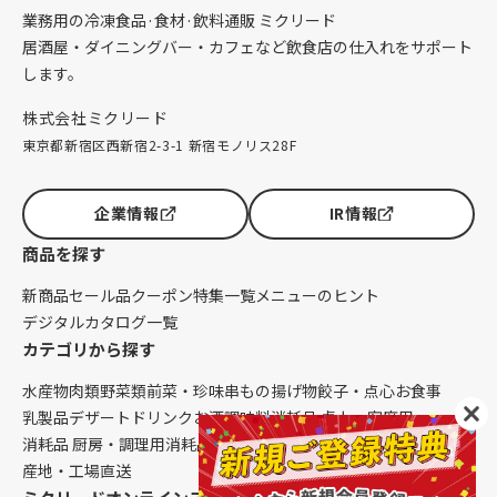
業務用の冷凍食品·食材·飲料通販 ミクリード
居酒屋・ダイニングバー・カフェなど飲食店の仕入れをサポート
します。
株式会社ミクリード
東京都新宿区西新宿2-3-1 新宿モノリス28F
企業情報
IR情報
商品を探す
新商品
セール品
クーポン
特集一覧
メニューのヒント
デジタルカタログ一覧
カテゴリから探す
水産物
肉類
野菜類
前菜・珍味
串もの
揚げ物
餃子・点心
お食事
乳製品
デザート
ドリンク
お酒
調味料
消耗品 卓上・客席用
消耗品 厨房・調理用
消耗品 クレンリネス
生鮮品（配送便限定）
産地・工場直送