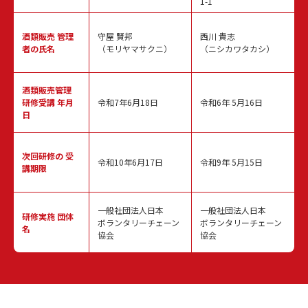
1-1
酒類販売
管理
守屋 賢邦
西川 貴志
者の氏名
（モリヤマサクニ）
（ニシカワタカシ）
酒類販売管理
研修受講 年月
令和7年6月18日
令和6年 5月16日
日
次回研修の
受
令和10年6月17日
令和9年 5月15日
講期限
一般社団法人日本
一般社団法人日本
研修実施
団体
ボランタリーチェーン
ボランタリーチェーン
名
協会
協会