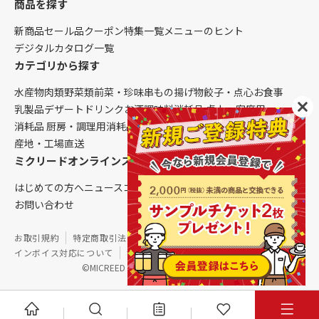
商品を探す
新商品
セール品
クーポン
特集一覧
メニューのヒント
デジタルカタログ一覧
カテゴリから探す
水産物
肉類
野菜類
前菜・珍味
串もの
揚げ物
餃子・点心
お食事
乳製品
デザート
ドリンク
お酒
調味料
消耗品 卓上・客席用
消耗品 厨房・調理用
消耗品 クレンリネス
生鮮品（配送便限定）
産地・工場直送
ミクリードオンラインストアについて
はじめての方へ
ニュース
コラム
ご利用ガイド
会社概要
お問い合わせ
お取引規約
特定商取引法に基づく表記
個人情報保護方針
インボイス対応について
サイトマップ
©MICREED CO.,LTD. All Rights Reserved.