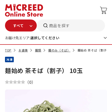
商品を探す
お届け先エリア:
選択してください
TOP
お食事
麺類
麺のみ（そば）
麺始め 茶そば（割子） 
冷凍
麺始め 茶そば（割子） 10玉
（
0
）