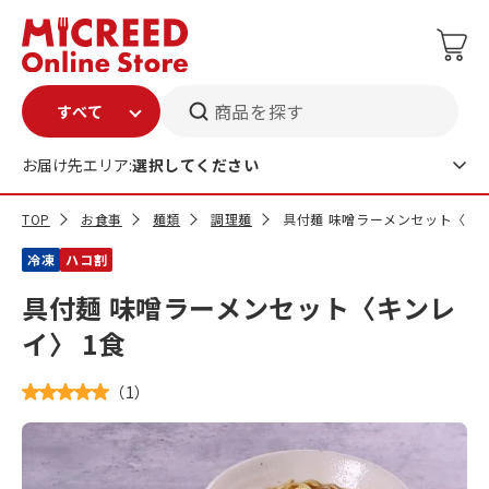
商品を探す
お届け先エリア:
選択してください
TOP
お食事
麺類
調理麺
具付麺 味噌ラーメンセット〈キン
冷凍
ハコ割
具付麺 味噌ラーメンセット〈キンレ
イ〉 1食
（
1
）