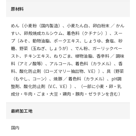
原材料
めん〔小麦粉（国内製造）、小麦たん白、卵白粉末 ／ かん
すい、卵殻焼成カルシウム、着色料（クチナシ）〕、スー
プ〔みそ、動物油脂、ポークエキス、しょうゆ、食塩、砂
糖、野菜（玉ねぎ、しょうが）、でん粉、ガーリックペー
スト、チキンエキス、ねりごま、植物油脂、香辛料 ／ 調味
料（アミノ酸等）、アルコール、着色料（カラメル）、香
料、酸化防止剤（ローズマリー抽出物、V.E）〕、具〔野菜
（もやし、コーン）、焼豚 ／ 着色料（カラメル）、pH調
整剤、酸化防止剤（V.C、V.E）〕、（一部に小麦・卵・乳
成分・牛肉・ごま・大豆・鶏肉・豚肉・ゼラチンを含む）
最終加工地
国内