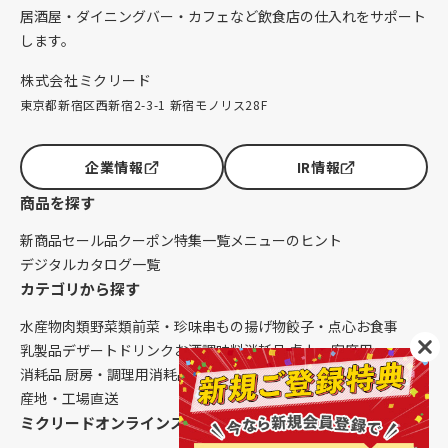
居酒屋・ダイニングバー・カフェなど飲食店の仕入れをサポート
します。
株式会社ミクリード
東京都新宿区西新宿2-3-1 新宿モノリス28F
企業情報
IR情報
商品を探す
新商品
セール品
クーポン
特集一覧
メニューのヒント
デジタルカタログ一覧
カテゴリから探す
水産物
肉類
野菜類
前菜・珍味
串もの
揚げ物
餃子・点心
お食事
乳製品
デザート
ドリンク
お酒
調味料
消耗品 卓上・客席用
消耗品 厨房・調理用
消耗品 クレンリネス
生鮮品（配送便限定）
産地・工場直送
ミクリードオンラインストアについて