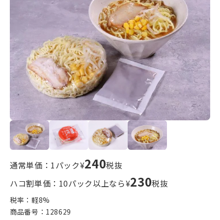
240
通常単価：1パック¥
税抜
230
ハコ割単価：10パック以上なら¥
税抜
税率：軽
8
%
商品番号：
128629