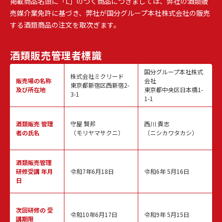
掲載商品名頭に「L」のつく商品につきましては、弊社の酒類販
売媒介業免許に基づき、弊社が国分グループ本社株式会社の販売
する酒類商品の注文を取次ぎます。
酒類販売
管理者標識
国分グループ本社株式
株式会社ミクリード
販売場の名称
会社
東京都新宿区西新宿2-
及び所在地
東京都中央区日本橋1-
3-1
1-1
酒類販売
管理
守屋 賢邦
西川 貴志
者の氏名
（モリヤマサクニ）
（ニシカワタカシ）
酒類販売管理
研修受講 年月
令和7年6月18日
令和6年 5月16日
日
次回研修の
受
令和10年6月17日
令和9年 5月15日
講期限