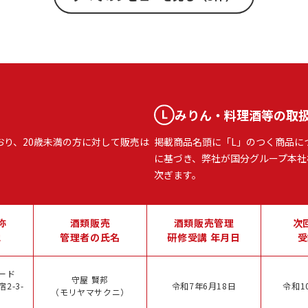
みりん・料理酒等の取
おり、20歳未満の方に対して販売は
掲載商品名頭に「L」のつく商品に
に基づき、弊社が国分グループ本社
次ぎます。
称
酒類販売
酒類販売管理
次
地
管理者の氏名
研修受講 年月日
受
ード
守屋 賢邦
2-3-
令和7年6月18日
令和1
（モリヤマサクニ）