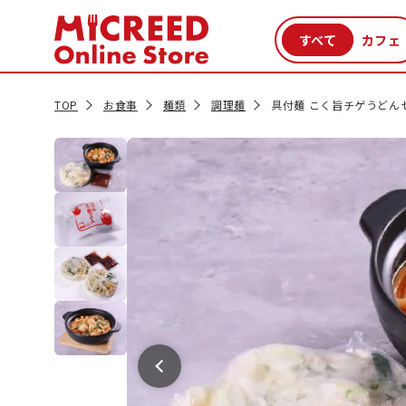
カテゴリから探す
新商品
セール品
クーポン
特集一覧
TOP
お食事
麺類
調理麺
具付麺 こく旨チゲうどん