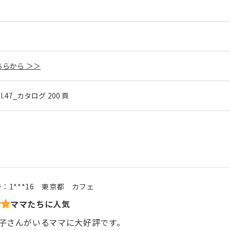
らから ＞＞
ol.47_カタログ 200 頁
号：
1***16
東京都
カフェ
ママたちに人気
子さんがいるママに大好評です。