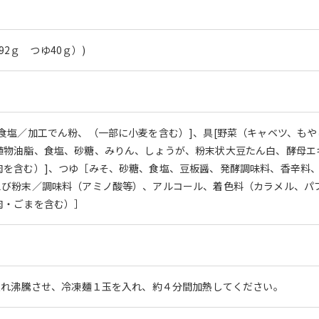
具92ｇ つゆ40ｇ）)
、食塩／加工でん粉、（一部に小麦を含む）]、具[野菜（キャベツ、も
植物油脂、食塩、砂糖、みりん、しょうが、粉末状大豆たん白、酵母エ
肉を含む）]、つゆ［みそ、砂糖、食塩、豆板醤、発酵調味料、香辛料
えび粉末／調味料（アミノ酸等）、アルコール、着色料（カラメル、パ
肉・ごまを含む）］
入れ沸騰させ、冷凍麺１玉を入れ、約４分間加熱してください。