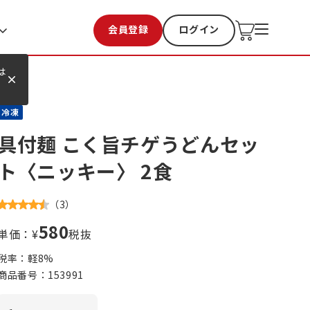
会員登録
ログイン
お気に入り
過去購入
は
冷凍
具付麺 こく旨チゲうどんセッ
ト〈ニッキー〉 2食
（
3
）
580
単価：¥
税抜
税率：軽
8
%
商品番号：
153991