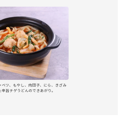
ャベツ、もやし、肉団子、にら、きざみ
た辛旨チゲうどんのできあがり。