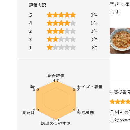
辛さもほ
評価内訳
ます。
5
2
件
4
1
件
3
0
件
2
0
件
1
0
件
お客様番
具材も豊
辛党のお