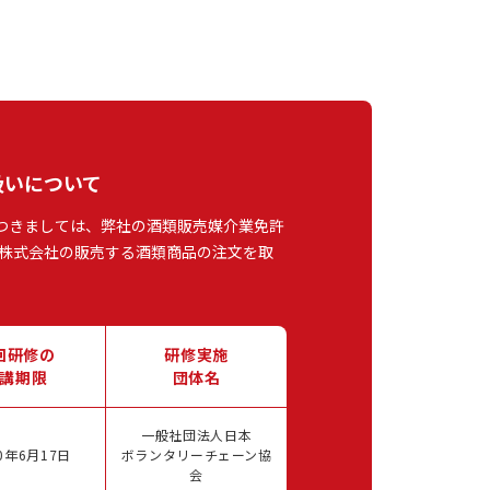
扱いについて
つきましては、弊社の酒類販売媒介業免許
株式会社の販売する酒類商品の注文を取
回研修の
研修実施
講期限
団体名
一般社団法人日本
0年6月17日
ボランタリーチェーン協
会