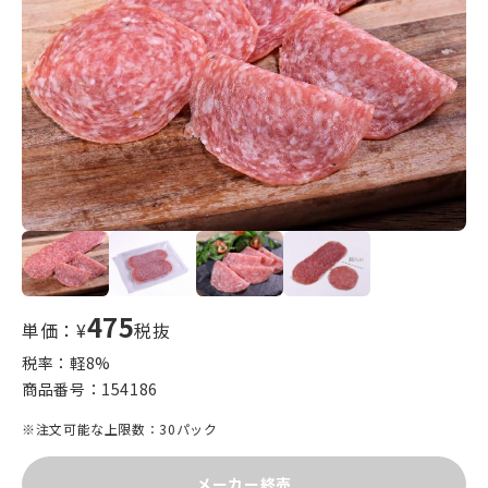
475
単価：¥
税抜
税率：軽
8
%
商品番号：
154186
※注文可能な上限数：30パック
メーカー終売