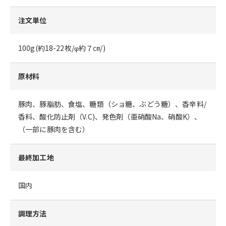
注文単位
100g(約18-22枚/φ約７㎝/)
原材料
豚肉、豚脂肪、食塩、糖類（ショ糖、ぶどう糖）、香辛料/
香料、酸化防止剤（V.C)、発色剤（亜硝酸Na、硝酸K）、
（一部に豚肉を含む）
最終加工地
国内
調理方法