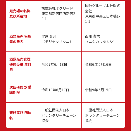
国分グループ本社株式
株式会社ミクリード
販売場の名称
会社
東京都新宿区西新宿2-
及び所在地
東京都中央区日本橋1-
3-1
1-1
酒類販売
管理
守屋 賢邦
西川 貴志
者の氏名
（モリヤマサクニ）
（ニシカワタカシ）
酒類販売管理
研修受講 年月
令和7年6月18日
令和6年 5月16日
日
次回研修の
受
令和10年6月17日
令和9年 5月15日
講期限
一般社団法人日本
一般社団法人日本
研修実施
団体
ボランタリーチェーン
ボランタリーチェーン
名
協会
協会