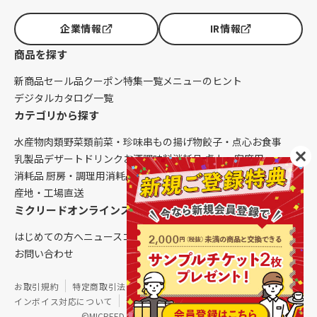
企業情報
IR情報
商品を探す
新商品
セール品
クーポン
特集一覧
メニューのヒント
デジタルカタログ一覧
カテゴリから探す
水産物
肉類
野菜類
前菜・珍味
串もの
揚げ物
餃子・点心
お食事
乳製品
デザート
ドリンク
お酒
調味料
消耗品 卓上・客席用
消耗品 厨房・調理用
消耗品 クレンリネス
生鮮品（配送便限定）
産地・工場直送
ミクリードオンラインストアについて
はじめての方へ
ニュース
コラム
ご利用ガイド
会社概要
お問い合わせ
お取引規約
特定商取引法に基づく表記
個人情報保護方針
インボイス対応について
サイトマップ
©MICREED CO.,LTD. All Rights Reserved.