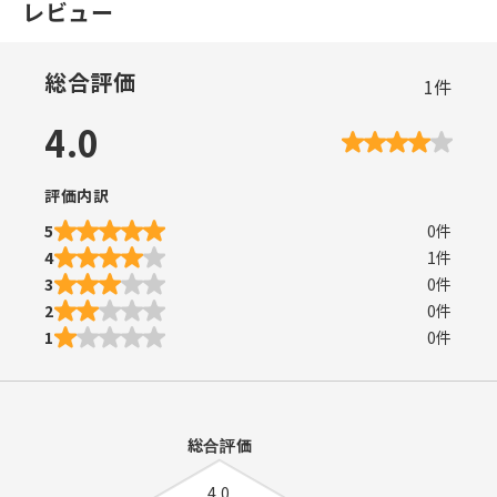
レビュー
総合評価
1
件
4.0
評価内訳
5
0
件
4
1
件
3
0
件
2
0
件
1
0
件