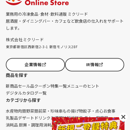
業務用の冷凍食品·食材·飲料通販 ミクリード
居酒屋・ダイニングバー・カフェなど飲食店の仕入れをサポート
します。
株式会社ミクリード
東京都新宿区西新宿2-3-1 新宿モノリス28F
企業情報
IR情報
商品を探す
新商品
セール品
クーポン
特集一覧
メニューのヒント
デジタルカタログ一覧
カテゴリから探す
水産物
肉類
野菜類
前菜・珍味
串もの
揚げ物
餃子・点心
お食事
乳製品
デザート
ドリンク
お酒
調味料
消耗品 卓上・客席用
消耗品 厨房・調理用
消耗品 クレンリネス
生鮮品（配送便限定）