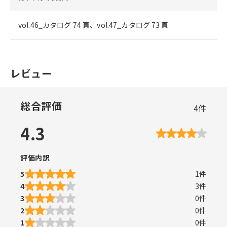
vol.46_カタログ 74 頁、vol.47_カタログ 73 頁
レビュー
総合評価
4
件
4.3
評価内訳
5
1
件
4
3
件
3
0
件
2
0
件
1
0
件