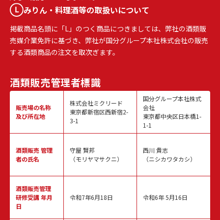
みりん・料理酒等の取扱いについて
掲載商品名頭に「L」のつく商品につきましては、弊社の酒類販
売媒介業免許に基づき、弊社が国分グループ本社株式会社の販売
する酒類商品の注文を取次ぎます。
酒類販売
管理者標識
国分グループ本社株式
株式会社ミクリード
販売場の名称
会社
東京都新宿区西新宿2-
及び所在地
東京都中央区日本橋1-
3-1
1-1
酒類販売
管理
守屋 賢邦
西川 貴志
者の氏名
（モリヤマサクニ）
（ニシカワタカシ）
酒類販売管理
研修受講 年月
令和7年6月18日
令和6年 5月16日
日