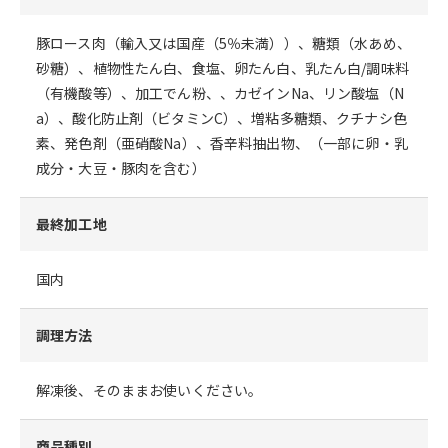
豚ロース肉（輸入又は国産（5％未満））、糖類（水あめ、
砂糖）、植物性たん白、食塩、卵たん白、乳たん白/調味料
（有機酸等）、加工でん粉、、カゼインNa、リン酸塩（N
a）、酸化防止剤（ビタミンC）、増粘多糖類、クチナシ色
素、発色剤（亜硝酸Na）、香辛料抽出物、（一部に卵・乳
成分・大豆・豚肉を含む）
最終加工地
国内
調理方法
解凍後、そのままお使いください。
商品種別