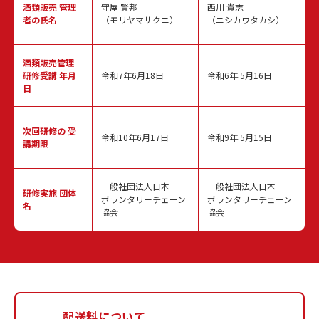
酒類販売
管理
守屋 賢邦
西川 貴志
者の氏名
（モリヤマサクニ）
（ニシカワタカシ）
酒類販売管理
研修受講 年月
令和7年6月18日
令和6年 5月16日
日
次回研修の
受
令和10年6月17日
令和9年 5月15日
講期限
一般社団法人日本
一般社団法人日本
研修実施
団体
ボランタリーチェーン
ボランタリーチェーン
名
協会
協会
配送料について