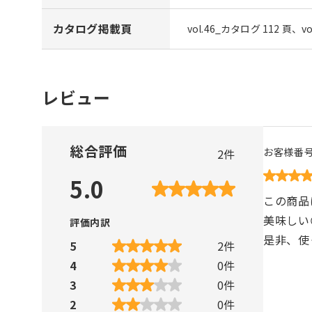
カタログ掲載頁
vol.46_カタログ 112 頁、v
レビュー
総合評価
お客様番
2
件
5.0
この商品
美味しい
評価内訳
是非、使
5
2
件
4
0
件
3
0
件
2
0
件