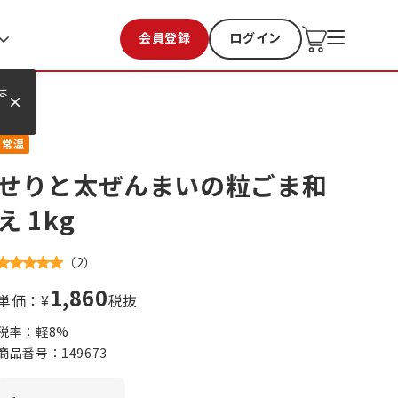
会員登録
ログイン
お気に入り
過去購入
は
常温
せりと太ぜんまいの粒ごま和
え 1kg
（
2
）
1,860
単価：¥
税抜
税率：軽
8
%
商品番号：
149673