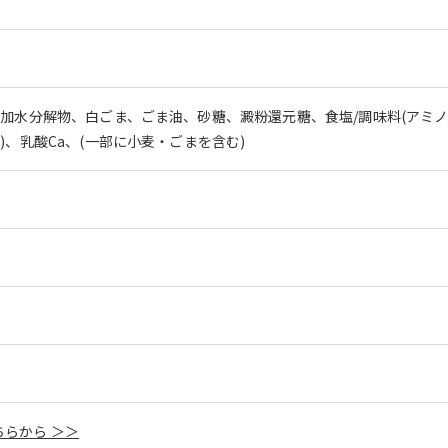
白加水分解物、白ごま、ごま油、砂糖、澱粉還元糖、食塩/調味料(アミノ酸
)、乳酸Ca、(一部に小麦・ごまを含む)
らから ＞＞