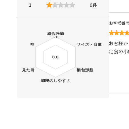
1
0
件
お客様番
お客様か
定食の小