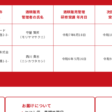
称
酒類販売
酒類販売管理
次
地
管理者の氏名
研修受講 年月日
受
ード
守屋 賢邦
2-3-
令和7年6月18日
令和1
（モリヤマサクニ）
株式会
西川 貴志
令和6年 5月16日
令和9
1-1-
（ニシカワタカシ）
お届けについて