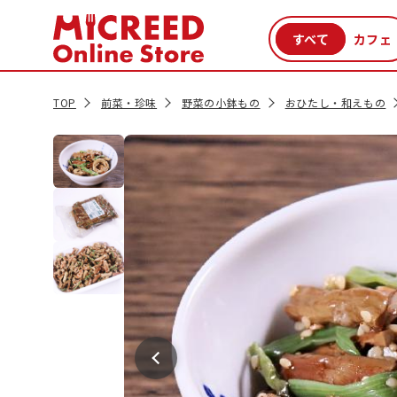
カテゴリから探す
新商品
セール品
クーポン
特集一覧
TOP
前菜・珍味
野菜の小鉢もの
おひたし・和えもの