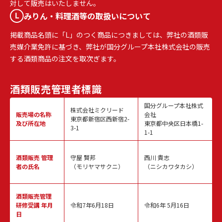
対して販売はいたしません。
みりん・料理酒等の取扱いについて
掲載商品名頭に「L」のつく商品につきましては、弊社の酒類販
売媒介業免許に基づき、弊社が国分グループ本社株式会社の販売
する酒類商品の注文を取次ぎます。
酒類販売
管理者標識
国分グループ本社株式
株式会社ミクリード
販売場の名称
会社
東京都新宿区西新宿2-
及び所在地
東京都中央区日本橋1-
3-1
1-1
酒類販売
管理
守屋 賢邦
西川 貴志
者の氏名
（モリヤマサクニ）
（ニシカワタカシ）
酒類販売管理
研修受講 年月
令和7年6月18日
令和6年 5月16日
日