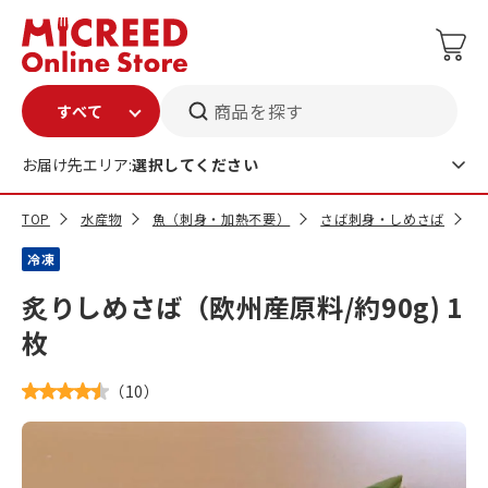
商品を探す
お届け先エリア:
選択してください
TOP
水産物
魚（刺身・加熱不要）
さば刺身・しめさば
炙
冷凍
炙りしめさば（欧州産原料/約90g) 1
枚
（
10
）