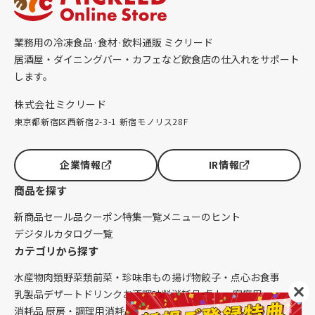
業務用の冷凍食品·食材·飲料通販 ミクリード
居酒屋・ダイニングバー・カフェなど飲食店の仕入れをサポート
します。
株式会社ミクリード
東京都新宿区西新宿2-3-1 新宿モノリス28F
企業情報
IR情報
商品を探す
新商品
セール品
クーポン
特集一覧
メニューのヒント
デジタルカタログ一覧
カテゴリから探す
水産物
肉類
野菜類
前菜・珍味
串もの
揚げ物
餃子・点心
お食事
乳製品
デザート
ドリンク
お酒
調味料
消耗品 卓上・客席用
消耗品 厨房・調理用
消耗品 クレンリネス
生鮮品（配送便限定）