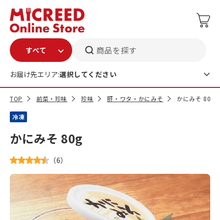
商品を探す
お届け先エリア:
選択してください
TOP
前菜・珍味
珍味
肝・ワタ・かにみそ
かにみそ 80g
冷凍
かにみそ 80g
（
6
）