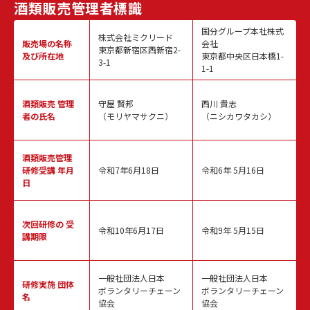
酒類販売
管理者標識
国分グループ本社株式
株式会社ミクリード
販売場の名称
会社
東京都新宿区西新宿2-
及び所在地
東京都中央区日本橋1-
3-1
1-1
酒類販売
管理
守屋 賢邦
西川 貴志
者の氏名
（モリヤマサクニ）
（ニシカワタカシ）
酒類販売管理
研修受講 年月
令和7年6月18日
令和6年 5月16日
日
次回研修の
受
令和10年6月17日
令和9年 5月15日
講期限
一般社団法人日本
一般社団法人日本
研修実施
団体
ボランタリーチェーン
ボランタリーチェーン
名
協会
協会