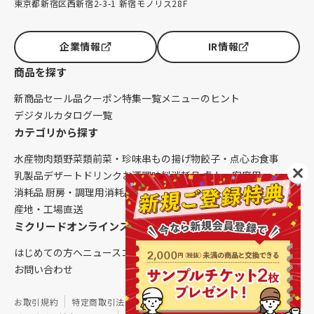
東京都新宿区西新宿2-3-1 新宿モノリス28F
企業情報
IR情報
商品を探す
新商品
セール品
クーポン
特集一覧
メニューのヒント
デジタルカタログ一覧
カテゴリから探す
水産物
肉類
野菜類
前菜・珍味
串もの
揚げ物
餃子・点心
お食事
乳製品
デザート
ドリンク
お酒
調味料
消耗品 卓上・客席用
消耗品 厨房・調理用
消耗品 クレンリネス
生鮮品（配送便限定）
産地・工場直送
ミクリードオンラインストアについて
はじめての方へ
ニュース
コラム
ご利用ガイド
会社概要
お問い合わせ
お取引規約
特定商取引法に基づく表記
個人情報保護方針