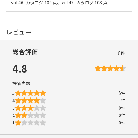
vol.46_カタログ 109 頁、vol.47_カタログ 108 頁
レビュー
総合評価
6
件
4.8
評価内訳
5
5
件
4
1
件
3
0
件
2
0
件
1
0
件