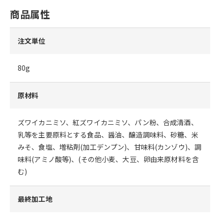
商品属性
注文単位
80g
原材料
ズワイカニミソ、紅ズワイカニミソ、パン粉、合成清酒、
乳等を主要原料とする食品、醤油、醸造調味料、砂糖、米
みそ、食塩、増粘剤(加工デンプン)、甘味料(カンゾウ)、調
味料(アミノ酸等)、(その他小麦、大豆、卵由来原材料を含
む)
最終加工地