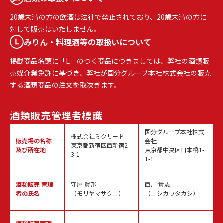
20歳未満の方の飲酒は法律で禁止されており、20歳未満の方に
対して販売はいたしません。
みりん・料理酒等の取扱いについて
掲載商品名頭に「L」のつく商品につきましては、弊社の酒類販
売媒介業免許に基づき、弊社が国分グループ本社株式会社の販売
する酒類商品の注文を取次ぎます。
酒類販売
管理者標識
国分グループ本社株式
株式会社ミクリード
販売場の名称
会社
東京都新宿区西新宿2-
及び所在地
東京都中央区日本橋1-
3-1
1-1
酒類販売
管理
守屋 賢邦
西川 貴志
者の氏名
（モリヤマサクニ）
（ニシカワタカシ）
酒類販売管理