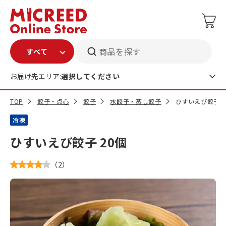
商品を探す
お届け先エリア:
選択してください
TOP
餃子・点心
餃子
水餃子・蒸し餃子
ひすいえび餃子 2
冷凍
ひすいえび餃子 20個
（
2
）