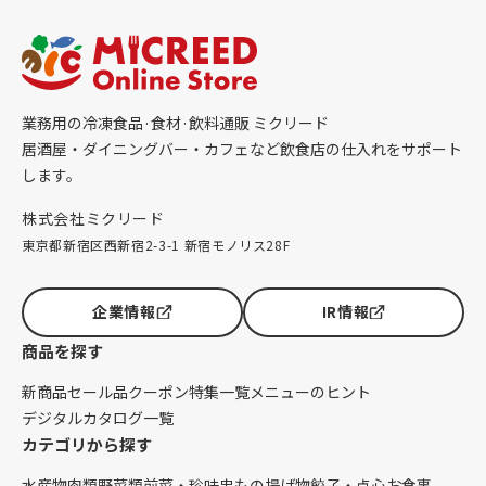
業務用の冷凍食品·食材·飲料通販 ミクリード
居酒屋・ダイニングバー・カフェなど飲食店の仕入れをサポート
します。
株式会社ミクリード
東京都新宿区西新宿2-3-1 新宿モノリス28F
企業情報
IR情報
商品を探す
新商品
セール品
クーポン
特集一覧
メニューのヒント
デジタルカタログ一覧
カテゴリから探す
水産物
肉類
野菜類
前菜・珍味
串もの
揚げ物
餃子・点心
お食事