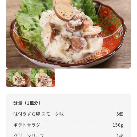
分量（
1皿分
）
味付うずら卵 スモーク味
5個
ポテトサラダ
150g
グリーンリーフ
1枚