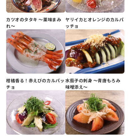
カツオのタタキ ～薬味まみ
ヤリイカとオレンジのカルパ
れ～
ッチョ
柑橘香る！赤えびのカルパッ
水茄子の刺身 ～青唐もろみ
チョ
味噌添え～