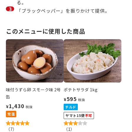
る。
「ブラックペッパー」を振りかけて提供。
このメニューに使用した商品
味付うずら卵 スモーク味 2号
ポテトサラダ 1kg
缶
595
¥
税抜
1,430
¥
税抜
チルド
常温
ヤマト15便
不可
（
7
）
（
1
）