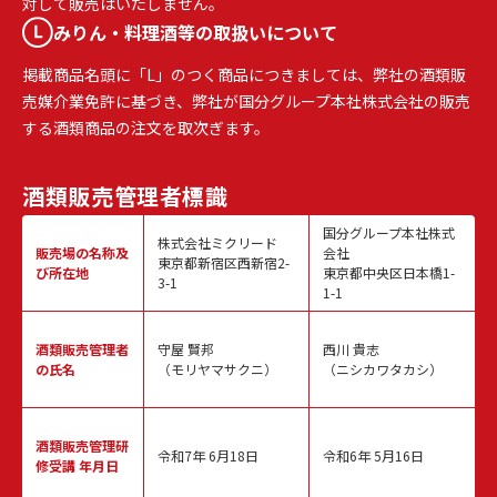
対して販売はいたしません。
みりん・料理酒等の取扱いについて
掲載商品名頭に「L」のつく商品につきましては、弊社の酒類販
売媒介業免許に基づき、弊社が国分グループ本社株式会社の販売
する酒類商品の注文を取次ぎます。
酒類販売
管理者標識
国分グループ本社株式
株式会社ミクリード
販売場の名称
及
会社
東京都新宿区西新宿2-
び所在地
東京都中央区日本橋1-
3-1
1-1
酒類販売
管理者
守屋 賢邦
西川 貴志
の氏名
（モリヤマサクニ）
（ニシカワタカシ）
酒類販売管理
研
令和7年 6月18日
令和6年 5月16日
修受講 年月日