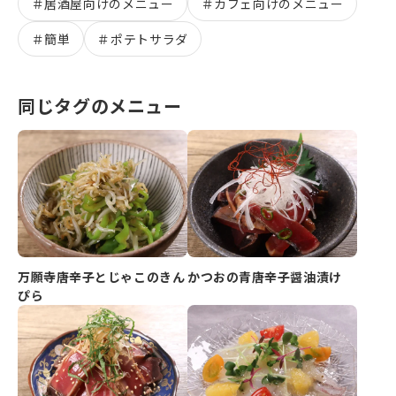
＃
居酒屋向けのメニュー
＃
カフェ向けのメニュー
＃
簡単
＃
ポテトサラダ
同じタグのメニュー
万願寺唐辛子とじゃこのきん
かつおの青唐辛子醤油漬け
ぴら