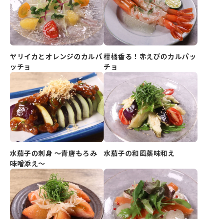
ヤリイカとオレンジのカルパ
柑橘香る！赤えびのカルパッ
ッチョ
チョ
水茄子の刺身 ～青唐もろみ
水茄子の和風薬味和え
味噌添え～