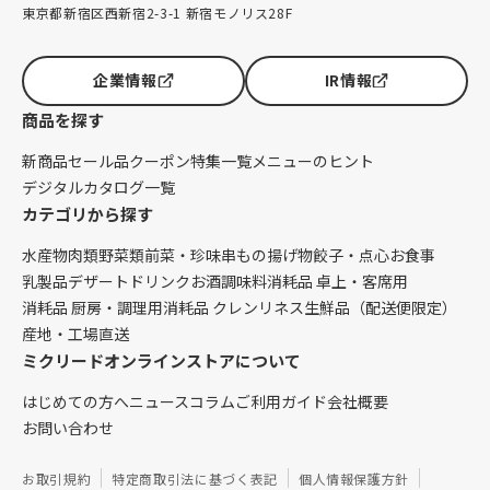
東京都新宿区西新宿2-3-1 新宿モノリス28F
企業情報
IR情報
商品を探す
新商品
セール品
クーポン
特集一覧
メニューのヒント
デジタルカタログ一覧
カテゴリから探す
水産物
肉類
野菜類
前菜・珍味
串もの
揚げ物
餃子・点心
お食事
乳製品
デザート
ドリンク
お酒
調味料
消耗品 卓上・客席用
消耗品 厨房・調理用
消耗品 クレンリネス
生鮮品（配送便限定）
産地・工場直送
ミクリードオンラインストアについて
はじめての方へ
ニュース
コラム
ご利用ガイド
会社概要
お問い合わせ
お取引規約
特定商取引法に基づく表記
個人情報保護方針