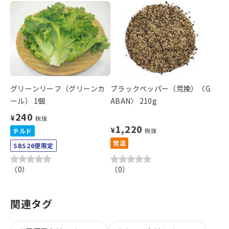
グリーンリーフ（グリーンカ
ブラックペッパー（荒挽）〈G
ール） 1個
ABAN〉 210g
240
¥
税抜
1,220
¥
チルド
税抜
常温
SBS26便限定
（
0
）
（
0
）
関連タグ