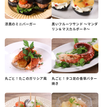
漆黒のミニバーガー
黒いフルーツサンド ～マンダ
リン＆マスカルポーネ～
丸ごと！たこのガリシア風
丸ごと！タコ足の香草バター
焼き