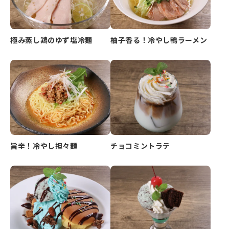
極み蒸し鶏のゆず塩冷麺
柚子香る！冷やし鴨ラーメン
旨辛！冷やし担々麺
チョコミントラテ