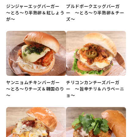
ジンジャーエッグバーガー
プルドポークエッグバーガ
～とろ～り半熟卵＆紅しょう
ー ～とろ～り半熟卵＆チー
が～
ズ～
ヤンニョムチキンバーガー
チリコンカンチーズバーガ
～とろ～りチーズ＆韓国のり
ー ～旨辛チリ＆ハラペーニ
～
ョ～