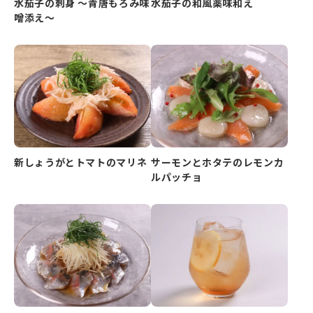
水茄子の刺身 ～青唐もろみ味
水茄子の和風薬味和え
噌添え～
新しょうがとトマトのマリネ
サーモンとホタテのレモンカ
ルパッチョ