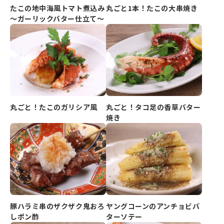
たこの地中海風トマト煮込み
丸ごと1本！たこの大串焼き
～ガーリックバター仕立て～
丸ごと！たこのガリシア風
丸ごと！タコ足の香草バター
焼き
豚ハラミ串のザクザク鬼おろ
ヤングコーンのアンチョビバ
しポン酢
ターソテー