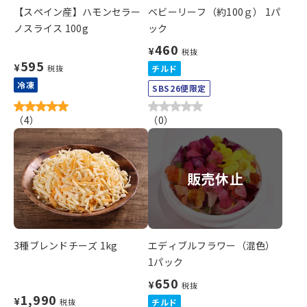
【スペイン産】ハモンセラー
ベビーリーフ（約100ｇ） 1パ
ノスライス 100g
ック
460
¥
税抜
595
¥
税抜
チルド
冷凍
SBS26便限定
（
4
）
（
0
）
販売休止
3種ブレンドチーズ 1kg
エディブルフラワー（混色）
1パック
650
¥
税抜
1,990
¥
税抜
チルド