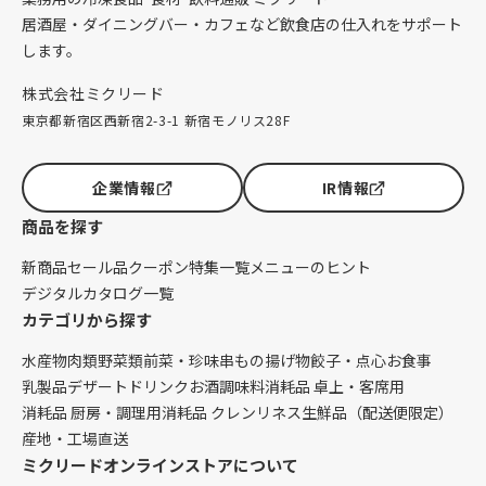
居酒屋・ダイニングバー・カフェなど飲食店の仕入れをサポート
します。
株式会社ミクリード
東京都新宿区西新宿2-3-1 新宿モノリス28F
企業情報
IR情報
商品を探す
新商品
セール品
クーポン
特集一覧
メニューのヒント
デジタルカタログ一覧
カテゴリから探す
水産物
肉類
野菜類
前菜・珍味
串もの
揚げ物
餃子・点心
お食事
乳製品
デザート
ドリンク
お酒
調味料
消耗品 卓上・客席用
消耗品 厨房・調理用
消耗品 クレンリネス
生鮮品（配送便限定）
産地・工場直送
ミクリードオンラインストアについて