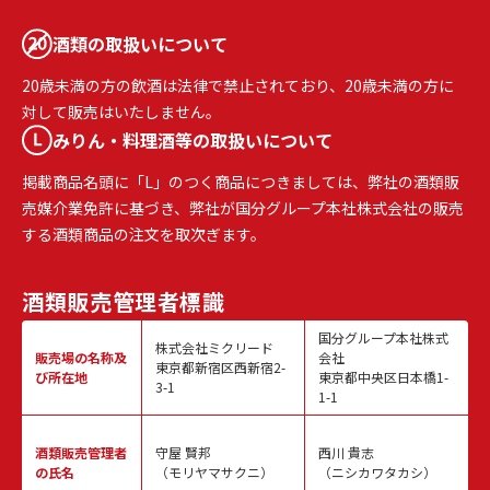
酒類の取扱いについて
20歳未満の方の飲酒は法律で禁止されており、20歳未満の方に
対して販売はいたしません。
みりん・料理酒等の取扱いについて
掲載商品名頭に「L」のつく商品につきましては、弊社の酒類販
売媒介業免許に基づき、弊社が国分グループ本社株式会社の販売
する酒類商品の注文を取次ぎます。
酒類販売
管理者標識
国分グループ本社株式
株式会社ミクリード
販売場の名称
及
会社
東京都新宿区西新宿2-
び所在地
東京都中央区日本橋1-
3-1
1-1
酒類販売
管理者
守屋 賢邦
西川 貴志
の氏名
（モリヤマサクニ）
（ニシカワタカシ）