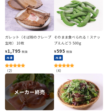
ガレット（そば粉のクレープ
そのまま食べられる！スナッ
生地） 10枚
プえんどう 500g
1,795
595
¥
¥
税抜
税抜
冷凍
冷凍
（
2
）
（
4
）
メーカー終売