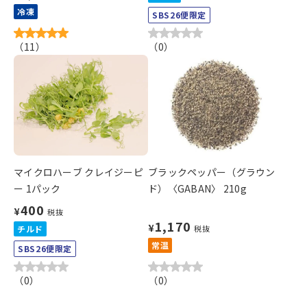
冷凍
SBS26便限定
（
11
）
（
0
）
マイクロハーブ クレイジーピ
ブラックペッパー（グラウン
ー 1パック
ド）〈GABAN〉 210g
400
¥
税抜
1,170
¥
チルド
税抜
常温
SBS26便限定
（
0
）
（
0
）