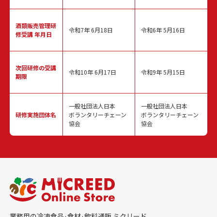
酒類販売管理
研
令和7年 6月18日
令和6年 5月16日
修受講 年月日
次回研修の
受講
令和10年 6月17日
令和9年 5月15日
期限
一般社団法人日本
一般社団法人日本
研修実施
団体名
ボランタリーチェーン
ボランタリーチェーン
協会
協会
業務用の冷凍食品·食材·飲料通販 ミクリード