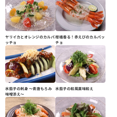
ヤリイカとオレンジのカルパ
柑橘香る！赤えびのカルパッ
ッチョ
チョ
水茄子の刺身 ～青唐もろみ
水茄子の和風薬味和え
味噌添え～