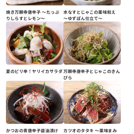
焼き万願寺唐辛子 ～たっぷ
水なすとじゃこの薬味和え
りしらすとレモン～
～ゆずぽん仕立て～
夏のピリ辛！ヤリイカサラダ
万願寺唐辛子とじゃこのきん
ぴら
かつおの青唐辛子醤油漬け
カツオのタタキ ～薬味まみ