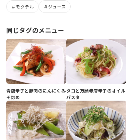
＃
モクテル
＃
ジュース
同じタグのメニュー
青唐辛子と豚肉のにんにくみ
タコと万願寺唐辛子のオイル
そ炒め
パスタ