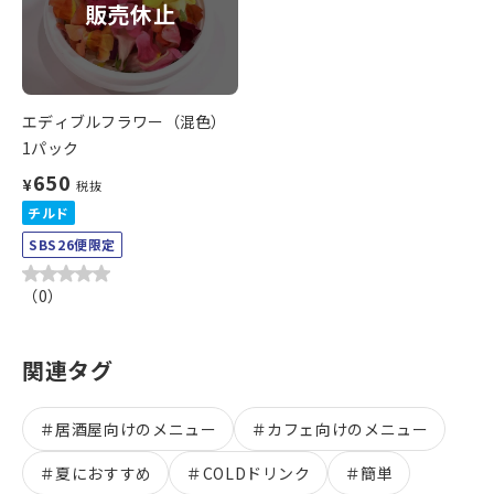
販売休止
エディブルフラワー（混色）
1パック
650
¥
税抜
チルド
SBS26便限定
（
0
）
関連タグ
＃
居酒屋向けのメニュー
＃
カフェ向けのメニュー
＃
夏におすすめ
＃
COLDドリンク
＃
簡単