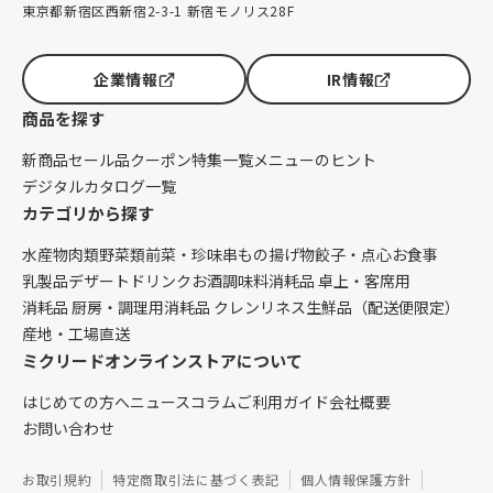
東京都新宿区西新宿2-3-1 新宿モノリス28F
企業情報
IR情報
商品を探す
新商品
セール品
クーポン
特集一覧
メニューのヒント
デジタルカタログ一覧
カテゴリから探す
水産物
肉類
野菜類
前菜・珍味
串もの
揚げ物
餃子・点心
お食事
乳製品
デザート
ドリンク
お酒
調味料
消耗品 卓上・客席用
消耗品 厨房・調理用
消耗品 クレンリネス
生鮮品（配送便限定）
産地・工場直送
ミクリードオンラインストアについて
はじめての方へ
ニュース
コラム
ご利用ガイド
会社概要
お問い合わせ
お取引規約
特定商取引法に基づく表記
個人情報保護方針