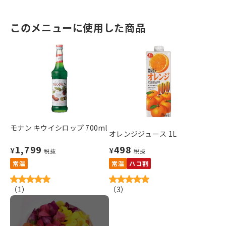
このメニューに使用した商品
モナン キウイシロップ 700ml
オレンジジュース 1L
1,799
498
¥
¥
税抜
税抜
常温
常温
ハコ割
（
1
）
（
3
）