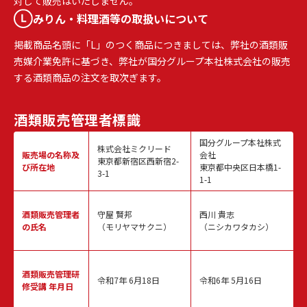
対して販売はいたしません。
みりん・料理酒等の取扱いについて
掲載商品名頭に「L」のつく商品につきましては、弊社の酒類販
売媒介業免許に基づき、弊社が国分グループ本社株式会社の販売
する酒類商品の注文を取次ぎます。
酒類販売
管理者標識
国分グループ本社株式
株式会社ミクリード
販売場の名称
及
会社
東京都新宿区西新宿2-
び所在地
東京都中央区日本橋1-
3-1
1-1
酒類販売
管理者
守屋 賢邦
西川 貴志
の氏名
（モリヤマサクニ）
（ニシカワタカシ）
酒類販売管理
研
令和7年 6月18日
令和6年 5月16日
修受講 年月日