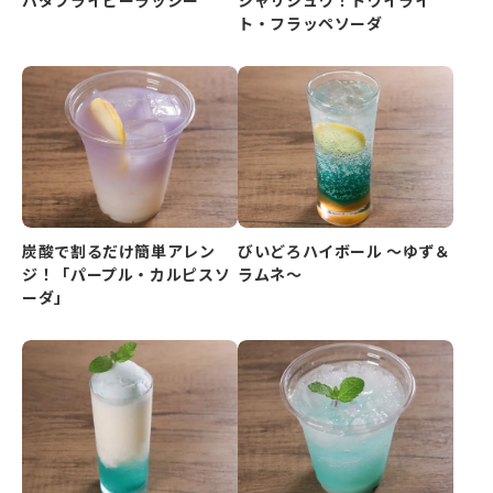
ト・フラッペソーダ
炭酸で割るだけ簡単アレン
びいどろハイボール ～ゆず＆
ジ！「パープル・カルピスソ
ラムネ～
ーダ」