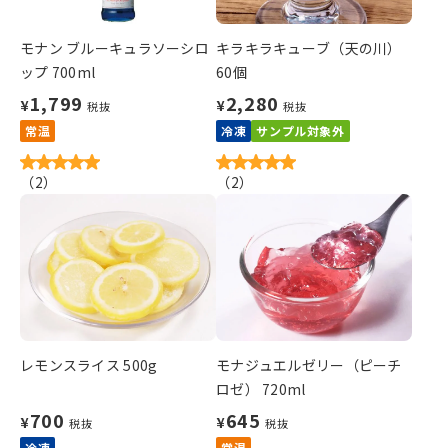
モナン ブルーキュラソーシロ
キラキラキューブ（天の川）
ップ 700ml
60個
1,799
2,280
¥
¥
税抜
税抜
常温
冷凍
サンプル対象外
（
2
）
（
2
）
レモンスライス 500g
モナジュエルゼリー（ピーチ
ロゼ） 720ml
700
645
¥
¥
税抜
税抜
冷凍
常温