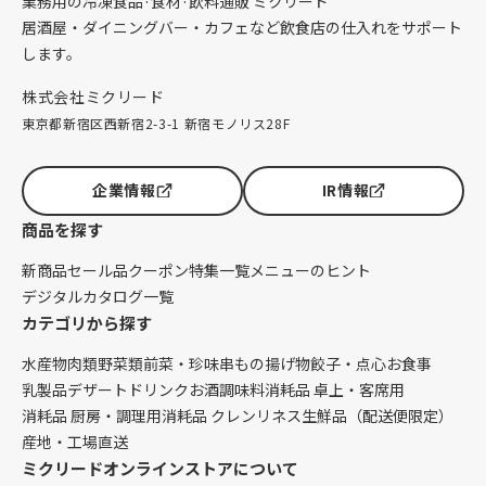
業務用の冷凍食品·食材·飲料通販 ミクリード
居酒屋・ダイニングバー・カフェなど飲食店の仕入れをサポート
します。
株式会社ミクリード
東京都新宿区西新宿2-3-1 新宿モノリス28F
企業情報
IR情報
商品を探す
新商品
セール品
クーポン
特集一覧
メニューのヒント
デジタルカタログ一覧
カテゴリから探す
水産物
肉類
野菜類
前菜・珍味
串もの
揚げ物
餃子・点心
お食事
乳製品
デザート
ドリンク
お酒
調味料
消耗品 卓上・客席用
消耗品 厨房・調理用
消耗品 クレンリネス
生鮮品（配送便限定）
産地・工場直送
ミクリードオンラインストアについて