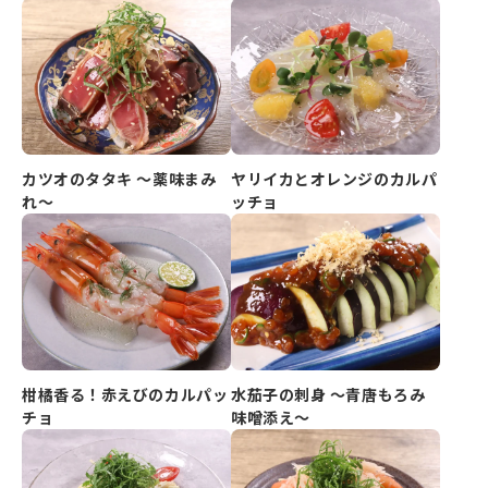
カツオのタタキ ～薬味まみ
ヤリイカとオレンジのカルパ
れ～
ッチョ
柑橘香る！赤えびのカルパッ
水茄子の刺身 ～青唐もろみ
チョ
味噌添え～