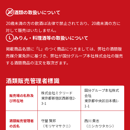
酒類の取扱いについて
20歳未満の方の飲酒は法律で禁止されており、20歳未満の方に
対して販売はいたしません。
みりん・料理酒等の取扱いについて
掲載商品名頭に「L」のつく商品につきましては、弊社の酒類販
売媒介業免許に基づき、弊社が国分グループ本社株式会社の販売
する酒類商品の注文を取次ぎます。
酒類販売
管理者標識
国分グループ本社株式
株式会社ミクリード
販売場の名称
及
会社
東京都新宿区西新宿2-
び所在地
東京都中央区日本橋1-
3-1
1-1
酒類販売
管理者
守屋 賢邦
西川 貴志
の氏名
（モリヤマサクニ）
（ニシカワタカシ）