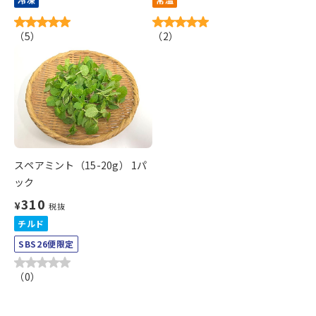
（
5
）
（
2
）
スペアミント（15-20g） 1パ
ック
310
¥
税抜
チルド
SBS26便限定
（
0
）