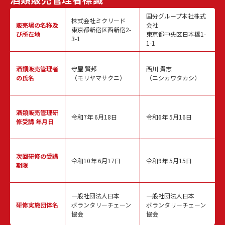
国分グループ本社株式
株式会社ミクリード
販売場の名称
及
会社
東京都新宿区西新宿2-
び所在地
東京都中央区日本橋1-
3-1
1-1
酒類販売
管理者
守屋 賢邦
西川 貴志
の氏名
（モリヤマサクニ）
（ニシカワタカシ）
酒類販売管理
研
令和7年 6月18日
令和6年 5月16日
修受講 年月日
次回研修の
受講
令和10年 6月17日
令和9年 5月15日
期限
一般社団法人日本
一般社団法人日本
研修実施
団体名
ボランタリーチェーン
ボランタリーチェーン
協会
協会