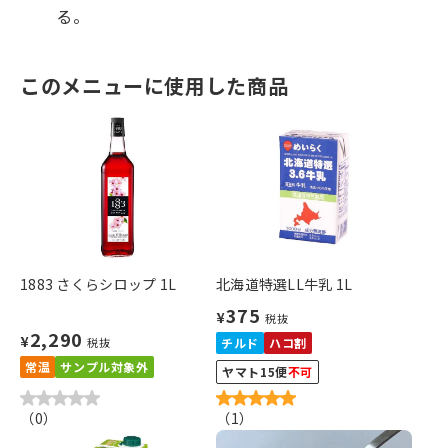
る。
このメニューに使用した商品
1883 さくらシロップ 1L
北海道特選LL牛乳 1L
375
¥
税抜
2,290
¥
税抜
チルド
ハコ割
常温
サンプル対象外
ヤマト15便
不可
（
0
）
（
1
）