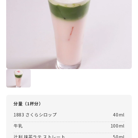
分量（
1杯分
）
1883 さくらシロップ
40ml
牛乳
100ml
辻利 抹茶ラテ ストレート
50ml