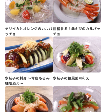
ヤリイカとオレンジのカルパ
柑橘香る！赤えびのカルパッ
ッチョ
チョ
水茄子の刺身 ～青唐もろみ
水茄子の和風薬味和え
味噌添え～