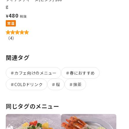
g
480
¥
税抜
常温
（
4
）
関連タグ
＃
カフェ向けのメニュー
＃
春におすすめ
＃
COLDドリンク
＃
桜
＃
抹茶
同じタグのメニュー