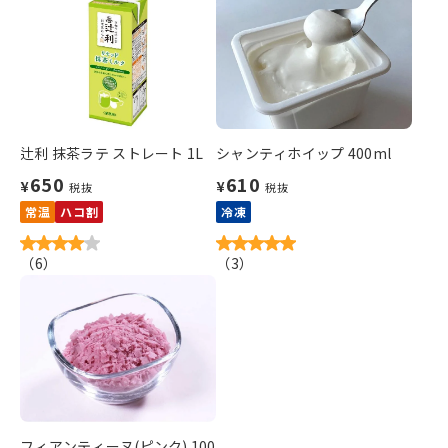
辻利 抹茶ラテ ストレート 1L
シャンティホイップ 400ml
650
610
¥
¥
税抜
税抜
常温
ハコ割
冷凍
（
6
）
（
3
）
フィアンティーヌ(ピンク) 100