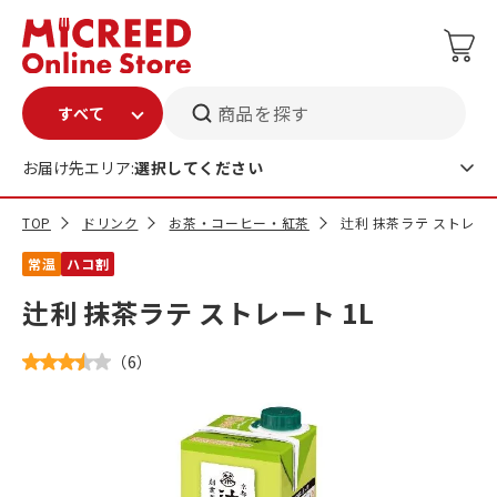
商品を探す
お届け先エリア:
選択してください
TOP
ドリンク
お茶・コーヒー・紅茶
辻利 抹茶ラテ ストレート
常温
ハコ割
辻利 抹茶ラテ ストレート 1L
（
6
）