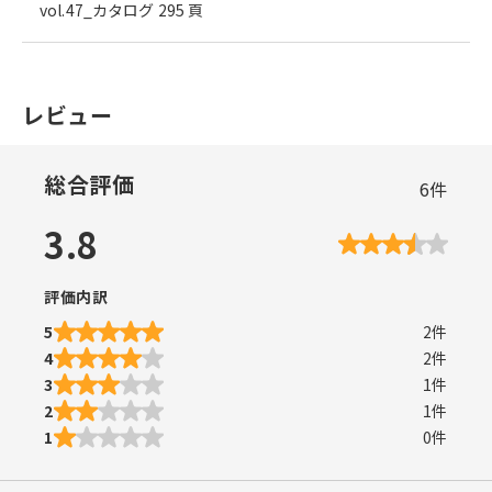
vol.47_カタログ 295 頁
レビュー
総合評価
6
件
3.8
評価内訳
5
2
件
4
2
件
3
1
件
2
1
件
1
0
件