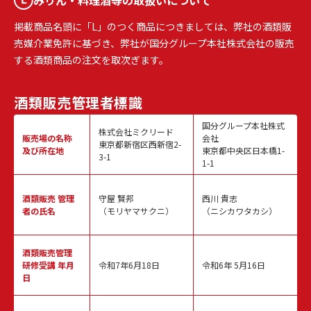
掲載商品名頭に「L」のつく商品につきましては、弊社の酒類販
売媒介業免許に基づき、弊社が国分グループ本社株式会社の販売
する酒類商品の注文を取次ぎます。
酒類販売
管理者標識
国分グループ本社株式
株式会社ミクリード
販売場の名称
会社
東京都新宿区西新宿2-
及び所在地
東京都中央区日本橋1-
3-1
1-1
酒類販売
管理
守屋 賢邦
西川 貴志
者の氏名
（モリヤマサクニ）
（ニシカワタカシ）
酒類販売管理
研修受講 年月
令和7年6月18日
令和6年 5月16日
日