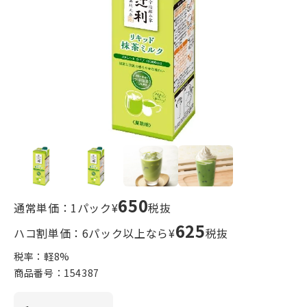
650
通常単価：1パック¥
税抜
625
ハコ割単価：6パック以上なら¥
税抜
税率：軽
8
%
商品番号：
154387