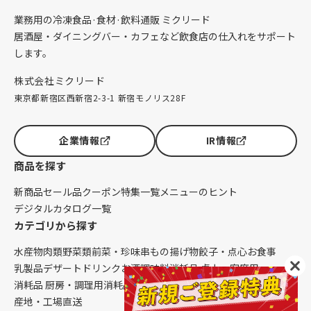
業務用の冷凍食品·食材·飲料通販 ミクリード
居酒屋・ダイニングバー・カフェなど飲食店の仕入れをサポート
します。
株式会社ミクリード
東京都新宿区西新宿2-3-1 新宿モノリス28F
企業情報
IR情報
商品を探す
新商品
セール品
クーポン
特集一覧
メニューのヒント
デジタルカタログ一覧
カテゴリから探す
水産物
肉類
野菜類
前菜・珍味
串もの
揚げ物
餃子・点心
お食事
乳製品
デザート
ドリンク
お酒
調味料
消耗品 卓上・客席用
消耗品 厨房・調理用
消耗品 クレンリネス
生鮮品（配送便限定）
産地・工場直送