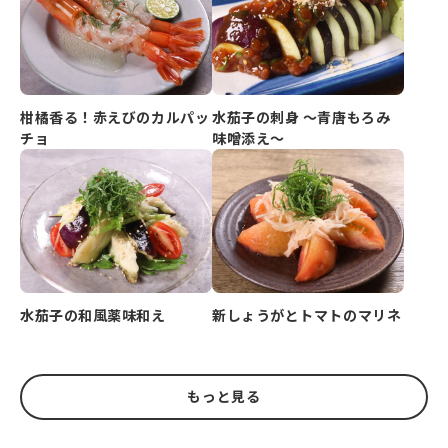
柑橘香る！赤えびのカルパッ
水茄子の刺身 ～青唐もろみ
チョ
味噌添え～
水茄子の和風薬味和え
新しょうがとトマトのマリネ
もっと見る