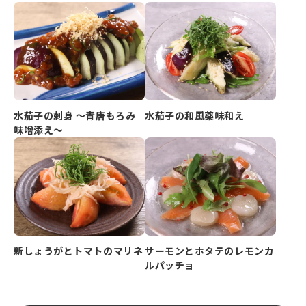
水茄子の刺身 ～青唐もろみ
水茄子の和風薬味和え
味噌添え～
新しょうがとトマトのマリネ
サーモンとホタテのレモンカ
ルパッチョ