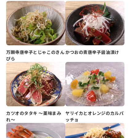
万願寺唐辛子とじゃこのきん
かつおの青唐辛子醤油漬け
ぴら
カツオのタタキ ～薬味まみ
ヤリイカとオレンジのカルパ
れ～
ッチョ