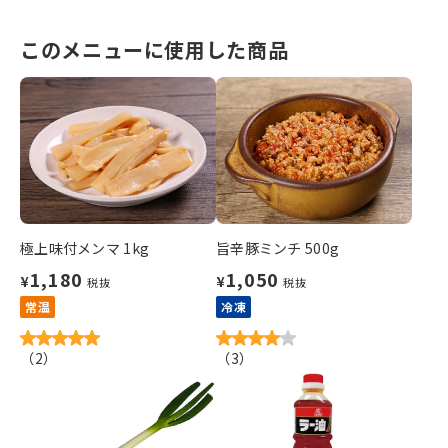
このメニューに使用した商品
極上味付メンマ 1kg
旨辛豚ミンチ 500g
1,180
1,050
¥
¥
税抜
税抜
常温
冷凍
（
2
）
（
3
）