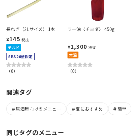
長ねぎ（2Lサイズ） 1本
ラー油〈チヨダ〉 450g
145
¥
税抜
1,300
¥
チルド
税抜
常温
SBS26便限定
（
0
）
（
0
）
関連タグ
＃
居酒屋向けのメニュー
＃
夏におすすめ
＃
簡単
同じタグのメニュー