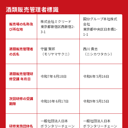
酒類販売
管理者標識
国分グループ本社株式
株式会社ミクリード
販売場の名称
及
会社
東京都新宿区西新宿2-
び所在地
東京都中央区日本橋1-
3-1
1-1
酒類販売
管理者
守屋 賢邦
西川 貴志
の氏名
（モリヤマサクニ）
（ニシカワタカシ）
酒類販売管理
研
令和7年 6月18日
令和6年 5月16日
修受講 年月日
次回研修の
受講
令和10年 6月17日
令和9年 5月15日
期限
一般社団法人日本
一般社団法人日本
研修実施
団体名
ボランタリーチェーン
ボランタリーチェーン