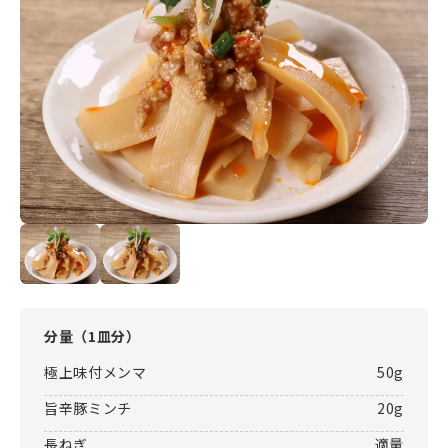
分量（
1皿分
）
極上味付メンマ
50g
旨辛豚ミンチ
20g
長ねぎ
適量