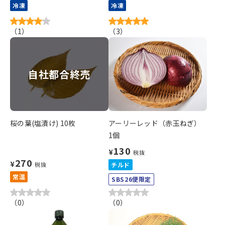
冷凍
冷凍
（
1
）
（
3
）
自社都合終売
桜の葉(塩漬け) 10枚
アーリーレッド（赤玉ねぎ）
1個
130
¥
税抜
270
¥
税抜
チルド
常温
SBS26便限定
（
0
）
（
0
）