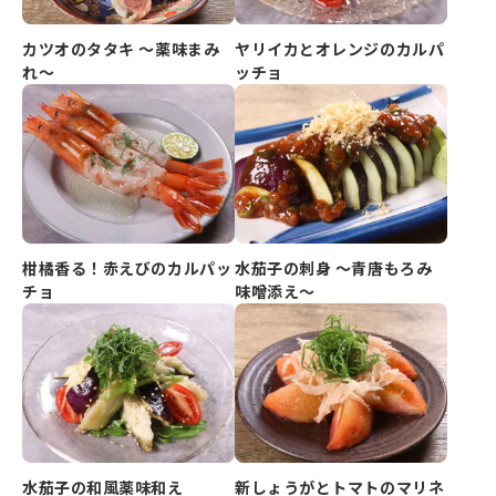
カツオのタタキ ～薬味まみ
ヤリイカとオレンジのカルパ
れ～
ッチョ
柑橘香る！赤えびのカルパッ
水茄子の刺身 ～青唐もろみ
チョ
味噌添え～
水茄子の和風薬味和え
新しょうがとトマトのマリネ