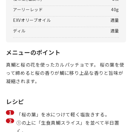
アーリーレッド
40g
EXVオリーブオイル
適量
ディル
適量
メニューのポイント
真鯛と桜の花を使ったカルパッチョです。 桜の葉を使
って締めると桜の香りが鯛に移り上品な香りと旨味が
凝縮されます。
レシピ
「桜の葉」を水につけて軽く塩抜きする。
①の上に「生食真鯛スライス」を並べて半日置
く。