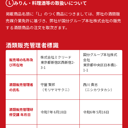
みりん・料理酒等の取扱いについて
掲載商品名頭に「L」のつく商品につきましては、弊社の酒類販
売媒介業免許に基づき、弊社が国分グループ本社株式会社の販売
する酒類商品の注文を取次ぎます。
酒類販売
管理者標識
国分グループ本社株式
株式会社ミクリード
販売場の名称
及
会社
東京都新宿区西新宿2-
び所在地
東京都中央区日本橋1-
3-1
1-1
酒類販売
管理者
守屋 賢邦
西川 貴志
の氏名
（モリヤマサクニ）
（ニシカワタカシ）
酒類販売管理
研
令和7年 6月18日
令和6年 5月16日
修受講 年月日