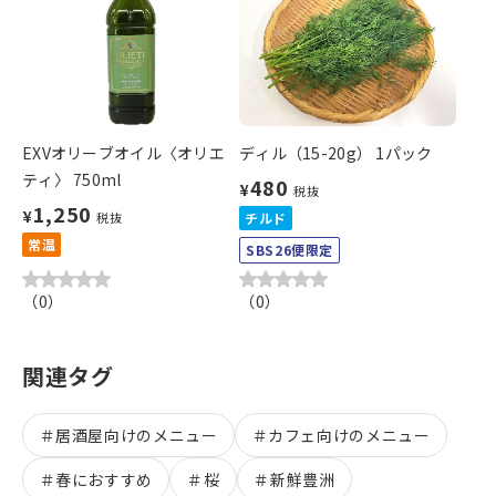
EXVオリーブオイル〈オリエ
ディル（15-20g） 1パック
ティ〉 750ml
480
¥
税抜
1,250
¥
税抜
チルド
常温
SBS26便限定
（
0
）
（
0
）
関連タグ
＃
居酒屋向けのメニュー
＃
カフェ向けのメニュー
＃
春におすすめ
＃
桜
＃
新鮮豊洲