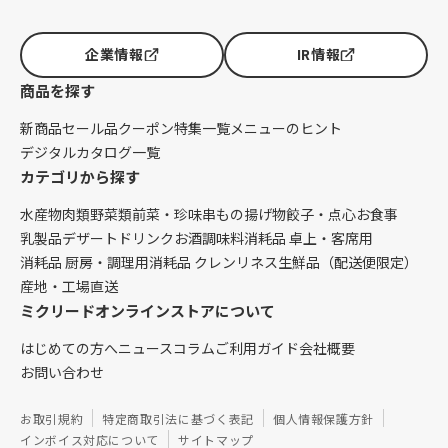
企業情報
IR情報
商品を探す
新商品
セール品
クーポン
特集一覧
メニューのヒント
デジタルカタログ一覧
カテゴリから探す
水産物
肉類
野菜類
前菜・珍味
串もの
揚げ物
餃子・点心
お食事
乳製品
デザート
ドリンク
お酒
調味料
消耗品 卓上・客席用
消耗品 厨房・調理用
消耗品 クレンリネス
生鮮品（配送便限定）
産地・工場直送
ミクリードオンラインストアについて
はじめての方へ
ニュース
コラム
ご利用ガイド
会社概要
お問い合わせ
お取引規約
特定商取引法に基づく表記
個人情報保護方針
インボイス対応について
サイトマップ