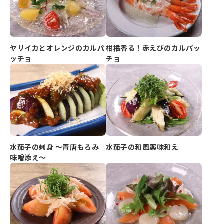
ヤリイカとオレンジのカルパ
柑橘香る！赤えびのカルパッ
ッチョ
チョ
水茄子の刺身 ～青唐もろみ
水茄子の和風薬味和え
味噌添え～