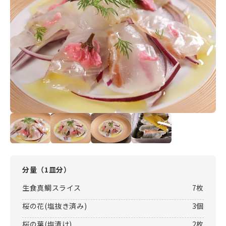
分量（
1皿分
）
生食真鯛スライス
7枚
桜の花(塩抜き済み)
3個
桜の葉(塩漬け)
2枚