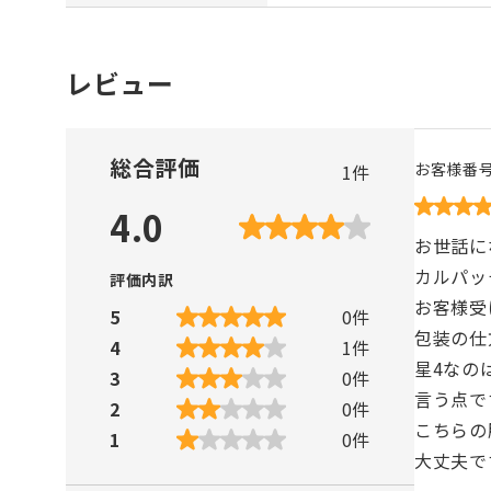
レビュー
総合評価
お客様番
1
件
4.0
お世話に
カルパッ
評価内訳
お客様受
5
0
件
包装の仕
4
1
件
星4なの
3
0
件
言う点で
2
0
件
こちらの
1
0
件
大丈夫で