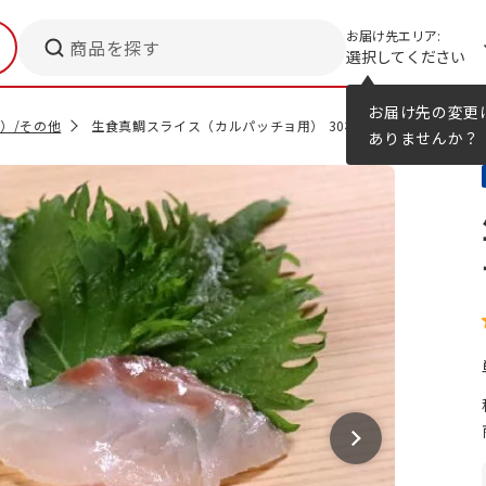
お届け先エリア:
商品を探す
選択してください
メニューのヒント
カタログ
お届け先の変更
）/その他
生食真鯛スライス（カルパッチョ用） 30枚
ありませんか？