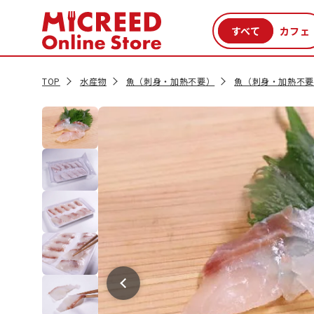
カテゴリから探す
新商品
セール品
クーポン
特集一覧
TOP
水産物
魚（刺身・加熱不要）
魚（刺身・加熱不要