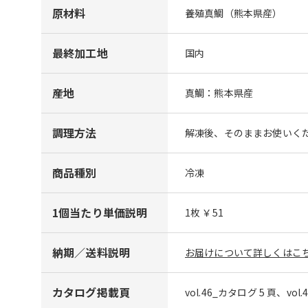
原材料
養殖真鯛（熊本県産）
最終加工地
国内
産地
真鯛：熊本県産
調理方法
解凍後、そのままお使いく
商品種別
冷凍
1個当たり単価説明
1枚 ￥51
納期／送料説明
お届けについて詳しくはこち
カタログ掲載頁
vol.46_カタログ 5 頁、vol