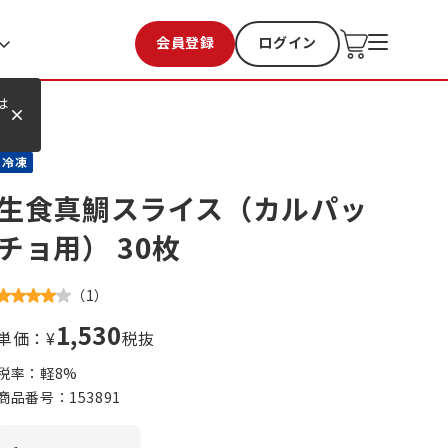
会員登録
ログイン
お気に入り
過去購入
は
冷凍
生食真鯛スライス（カルパッ
チョ用） 30枚
（
1
）
1,530
単価：¥
税抜
税率：軽
8
%
商品番号：
153891