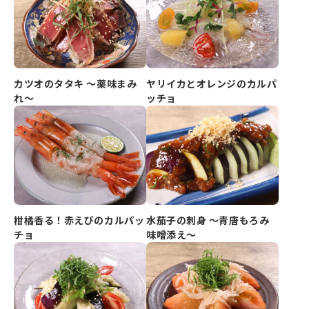
カツオのタタキ ～薬味まみ
ヤリイカとオレンジのカルパ
れ～
ッチョ
柑橘香る！赤えびのカルパッ
水茄子の刺身 ～青唐もろみ
チョ
味噌添え～