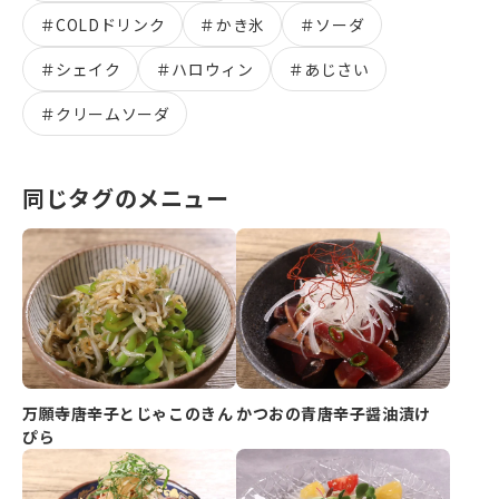
＃
COLDドリンク
＃
かき氷
＃
ソーダ
＃
シェイク
＃
ハロウィン
＃
あじさい
＃
クリームソーダ
同じタグのメニュー
万願寺唐辛子とじゃこのきん
かつおの青唐辛子醤油漬け
ぴら