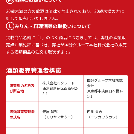
20歳未満の方の飲酒は法律で禁止されており、20歳未満の方に
対して販売はいたしません。
みりん・料理酒等の取扱いについて
掲載商品名頭に「L」のつく商品につきましては、弊社の酒類販
売媒介業免許に基づき、弊社が国分グループ本社株式会社の販売
する酒類商品の注文を取次ぎます。
酒類販売
管理者標識
国分グループ本社株式
株式会社ミクリード
販売場の名称
及
会社
東京都新宿区西新宿2-
び所在地
東京都中央区日本橋1-
3-1
1-1
酒類販売
管理者
守屋 賢邦
西川 貴志
の氏名
（モリヤマサクニ）
（ニシカワタカシ）