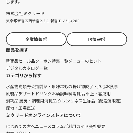
します。
株式会社ミクリード
東京都新宿区西新宿2-3-1 新宿モノリス28F
企業情報
IR情報
商品を探す
新商品
セール品
クーポン
特集一覧
メニューのヒント
デジタルカタログ一覧
カテゴリから探す
水産物
肉類
野菜類
前菜・珍味
串もの
揚げ物
餃子・点心
お食事
乳製品
デザート
ドリンク
お酒
調味料
消耗品 卓上・客席用
消耗品 厨房・調理用
消耗品 クレンリネス
生鮮品（配送便限定）
産地・工場直送
ミクリードオンラインストアについて
はじめての方へ
ニュース
コラム
ご利用ガイド
会社概要