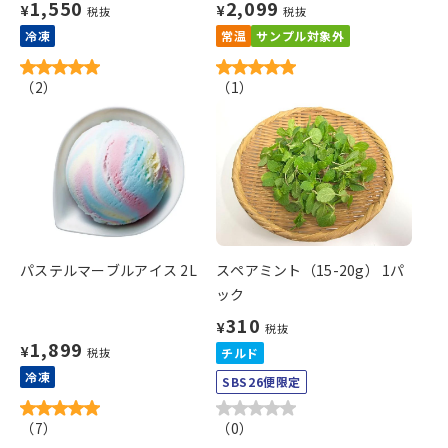
1,550
2,099
¥
¥
税抜
税抜
冷凍
常温
サンプル対象外
（
2
）
（
1
）
パステルマーブルアイス 2L
スペアミント（15-20g） 1パ
ック
310
¥
税抜
1,899
¥
税抜
チルド
冷凍
SBS26便限定
（
7
）
（
0
）