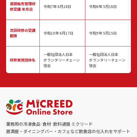
酒類販売管理
研
令和7年 6月18日
令和6年 5月16日
修受講 年月日
次回研修の
受講
令和10年 6月17日
令和9年 5月15日
期限
一般社団法人日本
一般社団法人日本
研修実施
団体名
ボランタリーチェーン
ボランタリーチェーン
協会
協会
業務用の冷凍食品·食材·飲料通販 ミクリード
居酒屋・ダイニングバー・カフェなど飲食店の仕入れをサポート