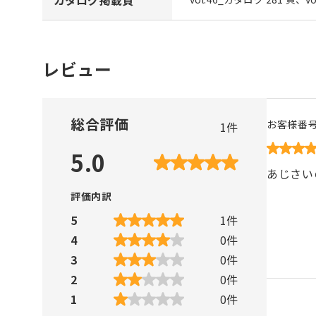
レビュー
総合評価
お客様番
1
件
5.0
あじさい
評価内訳
5
1
件
4
0
件
3
0
件
2
0
件
1
0
件