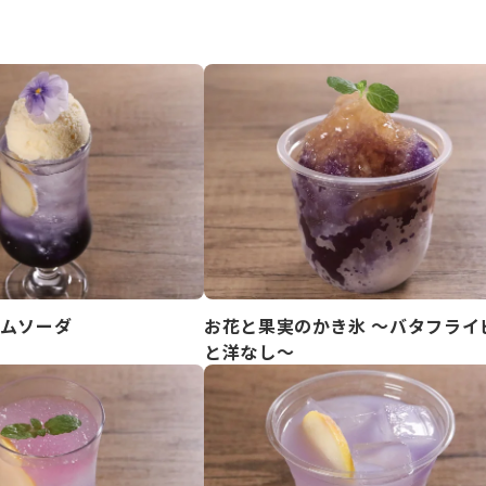
ムソーダ
お花と果実のかき氷 ～バタフライ
と洋なし～