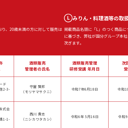
みりん・料理酒等の取
おり、20歳未満の方に対して販売は
掲載商品名頭に「L」のつく商品に
に基づき、弊社が国分グループ本社
次ぎます。
称
酒類販売
酒類販売管理
次
地
管理者の氏名
研修受講 年月日
受
ード
守屋 賢邦
2-3-
令和7年6月18日
令和1
（モリヤマサクニ）
株式会
西川 貴志
令和6年 5月16日
令和9
1-1-
（ニシカワタカシ）