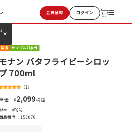
会員登録
ログイン
お気に入り
過去購入
は
常温
サンプル対象外
モナン バタフライピーシロッ
プ 700ml
（
1
）
2,099
単価：¥
税抜
税率：軽
8
%
商品番号：
153070