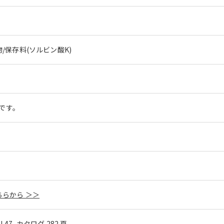
/保存料(ソルビン酸K)
安です。
らから ＞＞
ol.47_カタログ 282 頁