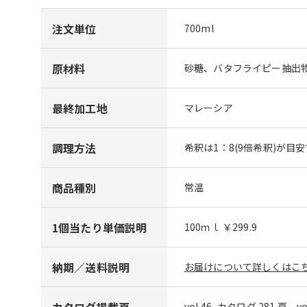
注文単位
700ml
原材料
砂糖、バタフライピー抽出物
最終加工地
マレーシア
調理方法
希釈は1：8(9倍希釈)が目
商品種別
常温
1個当たり単価説明
100ｍｌ ￥299.9
納期／送料説明
お届けについて詳しくはこち
カタログ掲載頁
vol.46_カタログ 281 頁、v