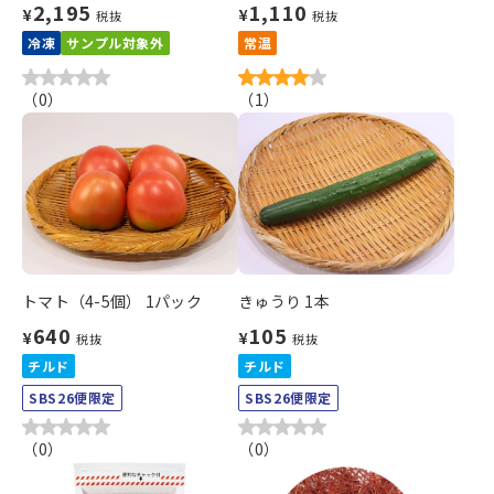
2,195
1,110
¥
¥
税抜
税抜
冷凍
サンプル対象外
常温
（
0
）
（
1
）
トマト（4-5個） 1パック
きゅうり 1本
640
105
¥
¥
税抜
税抜
チルド
チルド
SBS26便限定
SBS26便限定
（
0
）
（
0
）