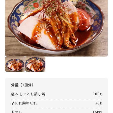
分量（
1皿分
）
極み しっとり蒸し鶏
100g
よだれ鶏のたれ
30g
トマト
1/4個