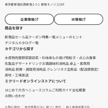
東京都新宿区西新宿2-3-1 新宿モノリス28F
企業情報
IR情報
商品を探す
新商品
セール品
クーポン
特集一覧
メニューのヒント
デジタルカタログ一覧
カテゴリから探す
水産物
肉類
野菜類
前菜・珍味
串もの
揚げ物
餃子・点心
お食事
乳製品
デザート
ドリンク
お酒
調味料
消耗品 卓上・客席用
消耗品 厨房・調理用
消耗品 クレンリネス
生鮮品（配送便限定）
産地・工場直送
ミクリードオンラインストアについて
はじめての方へ
ニュース
コラム
ご利用ガイド
会社概要
お問い合わせ
お取引規約
特定商取引法に基づく表記
個人情報保護方針