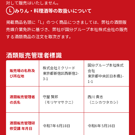
対して販売はいたしません。
みりん・料理酒等の取扱いについて
掲載商品名頭に「L」のつく商品につきましては、弊社の酒類販
売媒介業免許に基づき、弊社が国分グループ本社株式会社の販売
する酒類商品の注文を取次ぎます。
酒類販売
管理者標識
国分グループ本社株式
株式会社ミクリード
販売場の名称
及
会社
東京都新宿区西新宿2-
び所在地
東京都中央区日本橋1-
3-1
1-1
酒類販売
管理者
守屋 賢邦
西川 貴志
の氏名
（モリヤマサクニ）
（ニシカワタカシ）
酒類販売管理
研
令和7年 6月18日
令和6年 5月16日
修受講 年月日