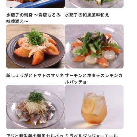
水茄子の刺身 ～青唐もろみ
水茄子の和風薬味和え
味噌添え～
新しょうがとトマトのマリネ
サーモンとホタテのレモンカ
ルパッチョ
アジと新生姜の和風カルパッ
ミラベルジンジャーエール