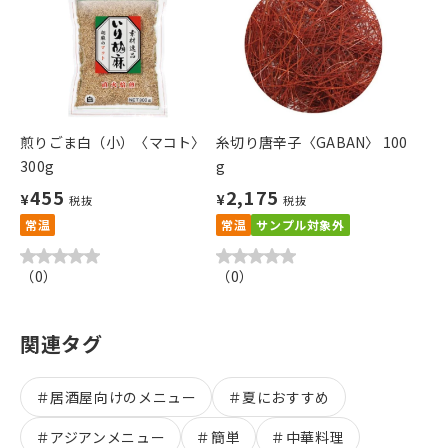
煎りごま白（小）〈マコト〉
糸切り唐辛子〈GABAN〉 100
300g
g
455
2,175
¥
¥
税抜
税抜
常温
常温
サンプル対象外
（
0
）
（
0
）
関連タグ
＃
居酒屋向けのメニュー
＃
夏におすすめ
＃
アジアンメニュー
＃
簡単
＃
中華料理