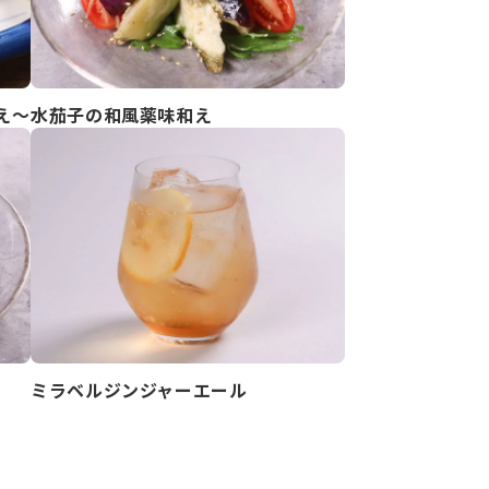
え～
水茄子の和風薬味和え
ミラベルジンジャーエール