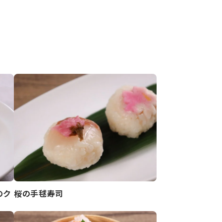
のク
桜の手毬寿司