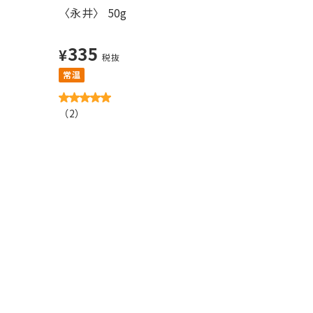
〈永井〉 50g
335
¥
税抜
常温
（
2
）