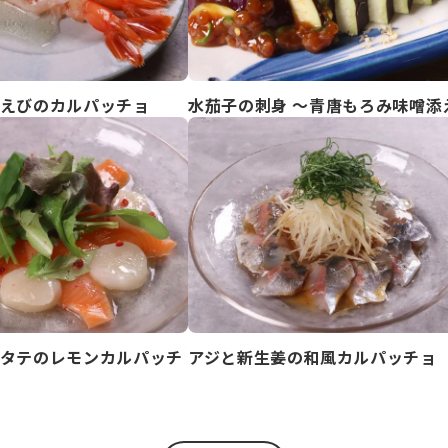
えびのカルパッチョ
水茄子の刺身 ～青唐もろみ味噌添
タテのレモンカルパッチ
アジと新生姜の和風カルパッチョ