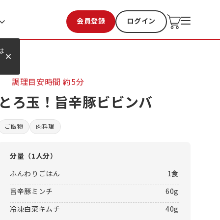
会員登録
ログイン
お気に入り
過去購入
は
調理目安時間
約5分
とろ玉！旨辛豚ビビンバ
ご飯物
肉料理
分量（
1人分
）
ふんわりごはん
1食
旨辛豚ミンチ
60g
冷凍白菜キムチ
40g