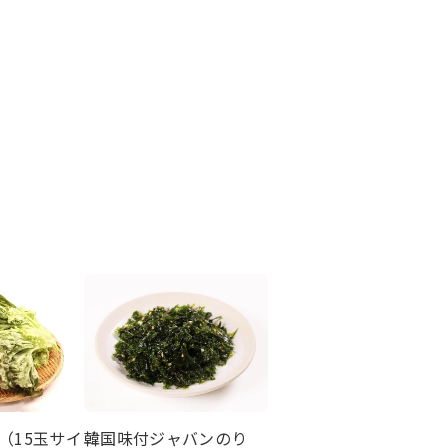
（15玉サイ
韓国味付ジャバンのり