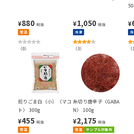
50
880
1,050
¥
¥
¥
税抜
税抜
常温
冷凍
冷
（
0
）
（
3
）
（
煎りごま白（小）〈マコ
糸切り唐辛子〈GABA
ト〉 300g
N〉 100g
455
2,175
¥
¥
税抜
税抜
常温
常温
サンプル対象外