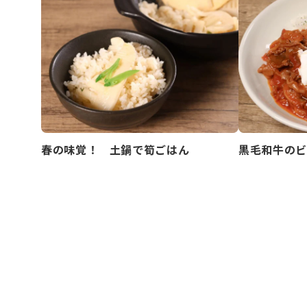
春の味覚！ 土鍋で筍ごはん
黒毛和牛のビ