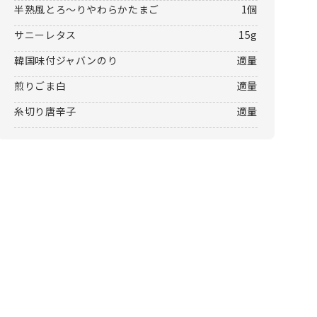
半熟風とろ～りやわらかたまご
1個
サニーレタス
15g
韓国味付ジャバンのり
適量
煎りごま白
適量
糸切り唐辛子
適量