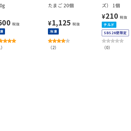
0g
たまご 20個
ズ） 1個
210
¥
税抜
600
1,125
¥
税抜
税抜
チルド
凍
冷凍
SBS26便限定
1
）
（
2
）
（
0
）