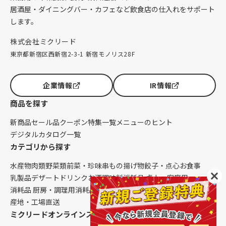
居酒屋・ダイニングバー・カフェなど飲食店の仕入れをサポート
します。
株式会社ミクリード
東京都新宿区西新宿2-3-1 新宿モノリス28F
企業情報
IR情報
商品を探す
新商品
セール品
クーポン
特集一覧
メニューのヒント
デジタルカタログ一覧
カテゴリから探す
水産物
肉類
野菜類
前菜・珍味
串もの
揚げ物
餃子・点心
お食事
乳製品
デザート
ドリンク
お酒
調味料
消耗品 卓上・客席用
消耗品 厨房・調理用
消耗品 クレンリネス
生鮮品（配送便限定）
産地・工場直送
ミクリードオンラインストアについて