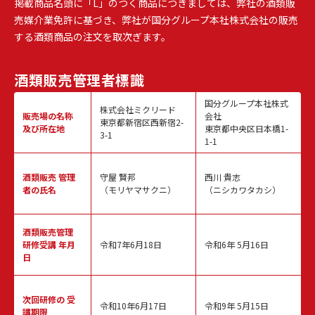
掲載商品名頭に「L」のつく商品につきましては、弊社の酒類販
売媒介業免許に基づき、弊社が国分グループ本社株式会社の販売
する酒類商品の注文を取次ぎます。
酒類販売
管理者標識
国分グループ本社株式
株式会社ミクリード
販売場の名称
会社
東京都新宿区西新宿2-
及び所在地
東京都中央区日本橋1-
3-1
1-1
酒類販売
管理
守屋 賢邦
西川 貴志
者の氏名
（モリヤマサクニ）
（ニシカワタカシ）
酒類販売管理
研修受講 年月
令和7年6月18日
令和6年 5月16日
日
次回研修の
受
令和10年6月17日
令和9年 5月15日
講期限