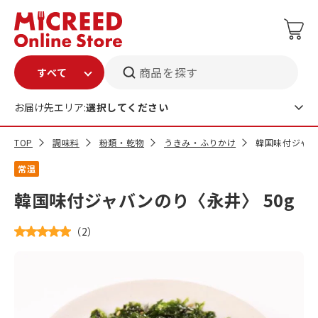
商品を探す
お届け先エリア:
選択してください
TOP
調味料
粉類・乾物
うきみ・ふりかけ
韓国味付ジャバ
常温
韓国味付ジャバンのり〈永井〉 50g
（
2
）