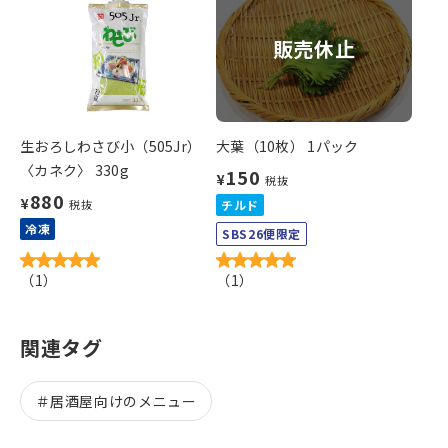
販売休止
生おろしわさび小（505Jr）
大葉（10枚） 1パック
〈カネク〉 330g
150
¥
税抜
880
¥
税抜
チルド
冷凍
SBS26便限定
（
1
）
（
1
）
関連タグ
＃
居酒屋向けのメニュー