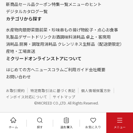
新商品
セール品
クーポン
特集一覧
メニューのヒント
デジタルカタログ一覧
カテゴリから探す
水産物
肉類
野菜類
前菜・珍味
串もの
揚げ物
餃子・点心
お食事
乳製品
デザート
ドリンク
お酒
調味料
消耗品 卓上・客席用
消耗品 厨房・調理用
消耗品 クレンリネス
生鮮品（配送便限定）
産地・工場直送
ミクリードオンラインストアについて
はじめての方へ
ニュース
コラム
ご利用ガイド
会社概要
お問い合わせ
お取引規約
特定商取引法に基づく表記
個人情報保護方針
インボイス対応について
サイトマップ
©MICREED CO.,LTD. All Rights Reserved.
ホーム
探す
過去購入
お気に入り
メニュー