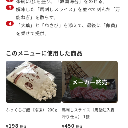
茶碗に①.を盛り、「韓国海苔」をのせる。
解凍した「馬刺しスライス」を並べて刻んだ「万
能ねぎ」を散らす。
「大葉」と「わさび」を添えて、最後に「卵黄」
を乗せて提供。
このメニューに使用した商品
メーカー終売
ふっくらご飯（冷凍） 200g
馬刺しスライス（馬脂注入霜
降り仕立） 1袋
198
450
¥
¥
税抜
税抜