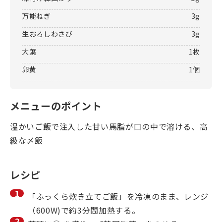
万能ねぎ
3g
生おろしわさび
3g
大葉
1枚
卵黄
1個
メニューのポイント
温かいご飯で注入した甘い馬脂が口の中で溶ける、高
級な〆飯
レシピ
「ふっくら炊き立てご飯」を冷凍のまま、レンジ
（600W)で約3分間加熱する。