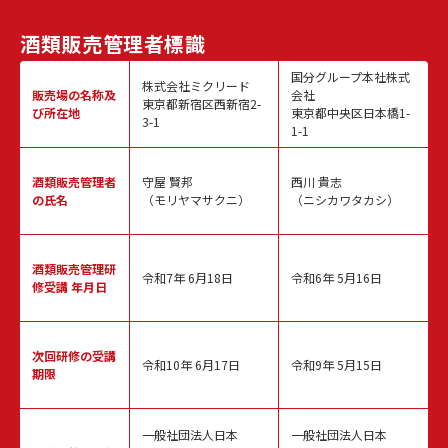
酒類販売
管理者標識
国分グループ本社株式
株式会社ミクリード
販売場の名称
及
会社
東京都新宿区西新宿2-
び所在地
東京都中央区日本橋1-
3-1
1-1
酒類販売
管理者
守屋 賢邦
西川 貴志
の氏名
（モリヤマサクニ）
（ニシカワタカシ）
酒類販売管理
研
令和7年 6月18日
令和6年 5月16日
修受講 年月日
次回研修の
受講
令和10年 6月17日
令和9年 5月15日
期限
一般社団法人日本
一般社団法人日本