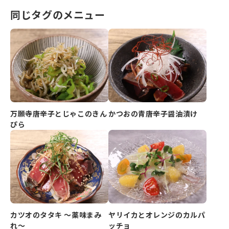
同じタグのメニュー
万願寺唐辛子とじゃこのきん
かつおの青唐辛子醤油漬け
ぴら
カツオのタタキ ～薬味まみ
ヤリイカとオレンジのカルパ
れ～
ッチョ