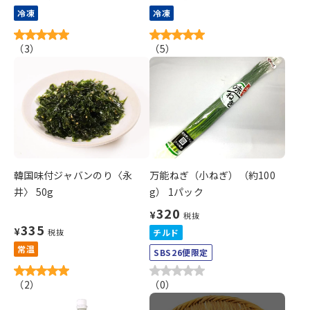
冷凍
冷凍
（
3
）
（
5
）
韓国味付ジャバンのり〈永
万能ねぎ（小ねぎ）（約100
井〉 50g
g） 1パック
320
¥
税抜
335
¥
税抜
チルド
常温
SBS26便限定
（
2
）
（
0
）