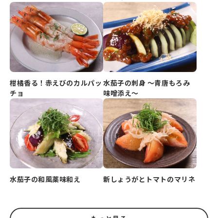
柑橘香る！赤えびのカルパッ
水茄子の刺身 ～青唐もろみ
チョ
味噌添え～
水茄子の和風薬味和え
新しょうがとトマトのマリネ