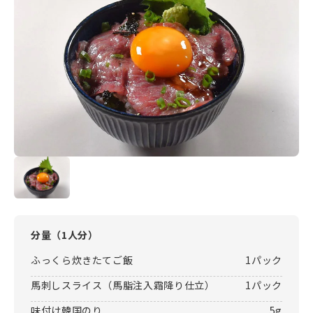
分量（
1人分
）
ふっくら炊きたてご飯
1パック
馬刺しスライス（馬脂注入霜降り仕立）
1パック
味付け韓国のり
5g