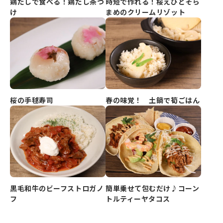
鶏だしで食べる！鶏だし茶づ
時短で作れる！桜えびとそら
け
まめのクリームリゾット
春の味覚！ 土鍋で筍ごはん
桜の手毬寿司
黒毛和牛のビーフストロガノ
簡単乗せて包むだけ♪コーン
フ
トルティーヤタコス