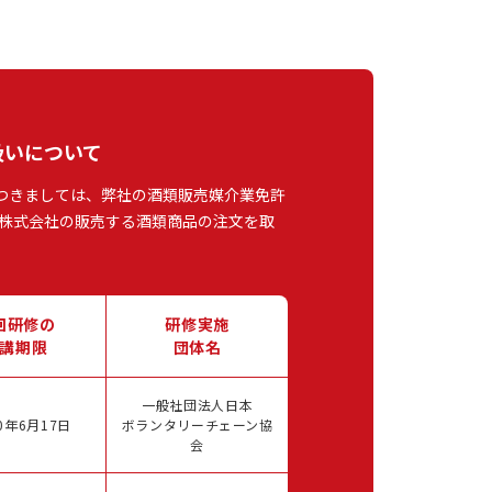
扱いについて
つきましては、弊社の酒類販売媒介業免許
株式会社の販売する酒類商品の注文を取
回研修の
研修実施
講期限
団体名
一般社団法人日本
0年6月17日
ボランタリーチェーン協
会