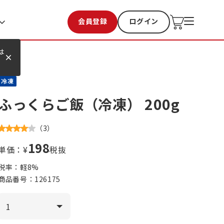
会員登録
ログイン
お気に入り
過去購入
は
冷凍
ふっくらご飯（冷凍） 200g
（
3
）
198
単価：¥
税抜
税率：軽
8
%
商品番号：
126175