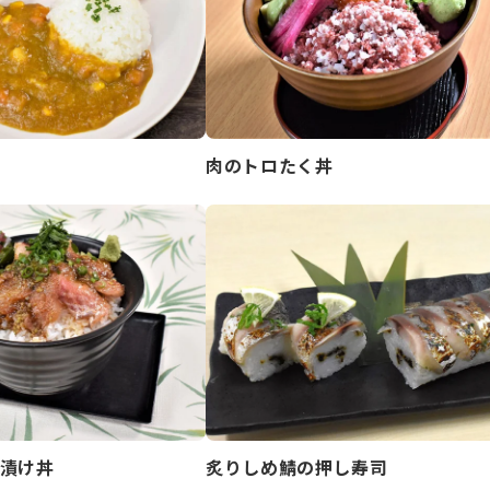
肉のトロたく丼
漬け丼
炙りしめ鯖の押し寿司