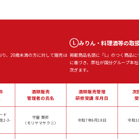
みりん・料理酒等の取
おり、20歳未満の方に対して販売は
掲載商品名頭に「L」のつく商品に
に基づき、弊社が国分グループ本社
次ぎます。
称
酒類販売
酒類販売管理
次
地
管理者の氏名
研修受講 年月日
受
ード
守屋 賢邦
2-3-
令和7年6月18日
令和1
（モリヤマサクニ）