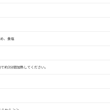
あめ、食塩
W)で約3分間加熱してください。
らから ＞＞