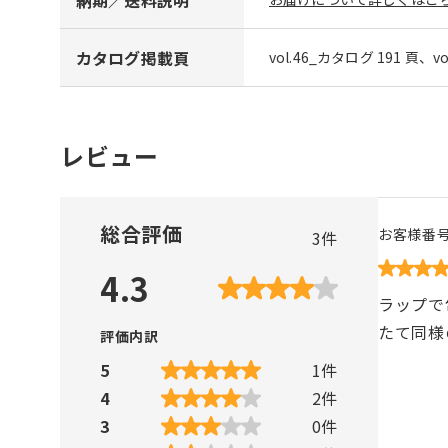
カタログ掲載頁
vol.46_カタログ 191 頁、v
レビュー
総合評価
お客様番
3
件
4.3
ラップで
たて同様
評価内訳
5
1
件
4
2
件
3
0
件