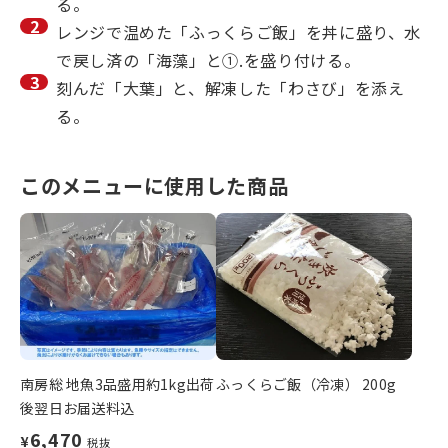
る。
レンジで温めた「ふっくらご飯」を丼に盛り、水
で戻し済の「海藻」と①.を盛り付ける。
刻んだ「大葉」と、解凍した「わさび」を添え
る。
このメニューに使用した商品
南房総 地魚3品盛用約1kg出荷
ふっくらご飯（冷凍） 200g
後翌日お届送料込
6,470
¥
税抜