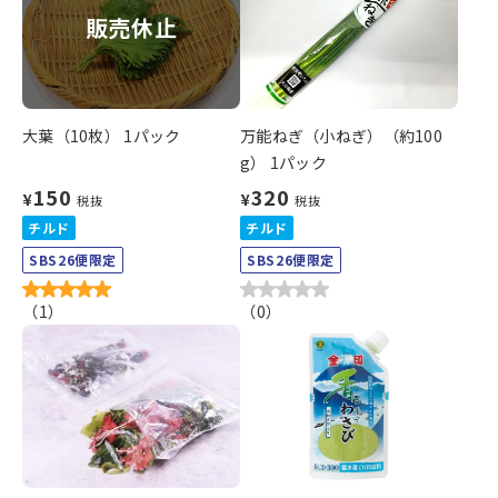
販売休止
大葉（10枚） 1パック
万能ねぎ（小ねぎ）（約100
g） 1パック
150
320
¥
¥
税抜
税抜
チルド
チルド
SBS26便限定
SBS26便限定
（
1
）
（
0
）