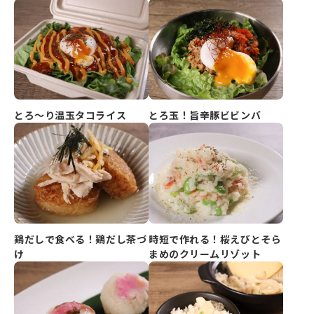
とろ玉！旨辛豚ビビンバ
とろ～り温玉タコライス
鶏だしで食べる！鶏だし茶づ
時短で作れる！桜えびとそら
け
まめのクリームリゾット