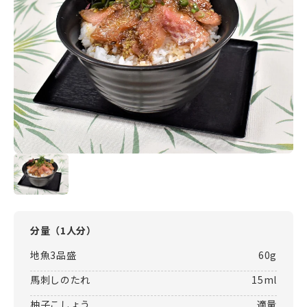
分量（
1人分
）
地魚3品盛
60g
馬刺しのたれ
15ml
柚子こしょう
適量