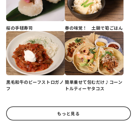
春の味覚！ 土鍋で筍ごはん
桜の手毬寿司
黒毛和牛のビーフストロガノ
簡単乗せて包むだけ♪コーン
フ
トルティーヤタコス
もっと見る