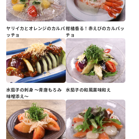
ヤリイカとオレンジのカルパ
柑橘香る！赤えびのカルパッ
ッチョ
チョ
水茄子の刺身 ～青唐もろみ
水茄子の和風薬味和え
味噌添え～