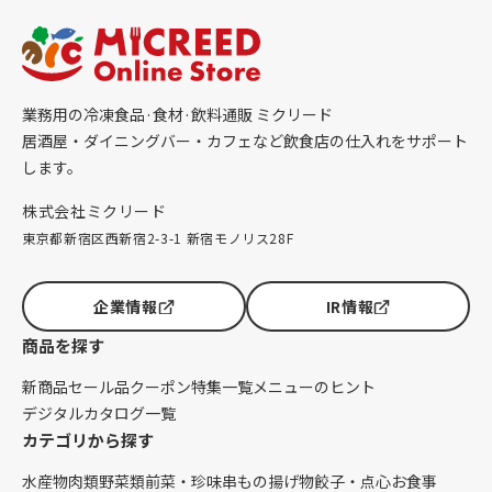
業務用の冷凍食品·食材·飲料通販 ミクリード
居酒屋・ダイニングバー・カフェなど飲食店の仕入れをサポート
します。
株式会社ミクリード
東京都新宿区西新宿2-3-1 新宿モノリス28F
企業情報
IR情報
商品を探す
新商品
セール品
クーポン
特集一覧
メニューのヒント
デジタルカタログ一覧
カテゴリから探す
水産物
肉類
野菜類
前菜・珍味
串もの
揚げ物
餃子・点心
お食事