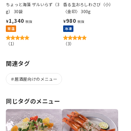
ちょっと海藻 ザルいらず（3
香る生おろしわさび（小）
g） 30袋
〈金印〉 300g
1,340
980
¥
¥
税抜
税抜
常温
冷凍
（
1
）
（
3
）
関連タグ
＃
居酒屋向けのメニュー
同じタグのメニュー