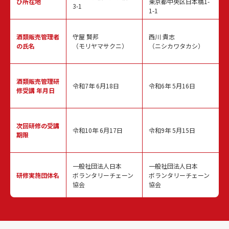
び所在地
東京都中央区日本橋1-
3-1
1-1
酒類販売
管理者
守屋 賢邦
西川 貴志
の氏名
（モリヤマサクニ）
（ニシカワタカシ）
酒類販売管理
研
令和7年 6月18日
令和6年 5月16日
修受講 年月日
次回研修の
受講
令和10年 6月17日
令和9年 5月15日
期限
一般社団法人日本
一般社団法人日本
研修実施
団体名
ボランタリーチェーン
ボランタリーチェーン
協会
協会