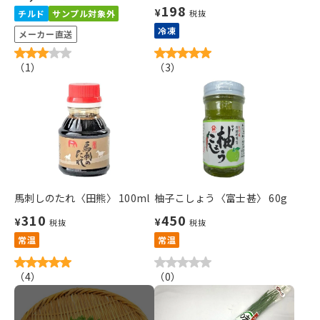
198
¥
チルド
サンプル対象外
税抜
冷凍
メーカー直送
（
1
）
（
3
）
馬刺しのたれ〈田熊〉 100ml
柚子こしょう〈富士甚〉 60g
310
450
¥
¥
税抜
税抜
常温
常温
（
4
）
（
0
）