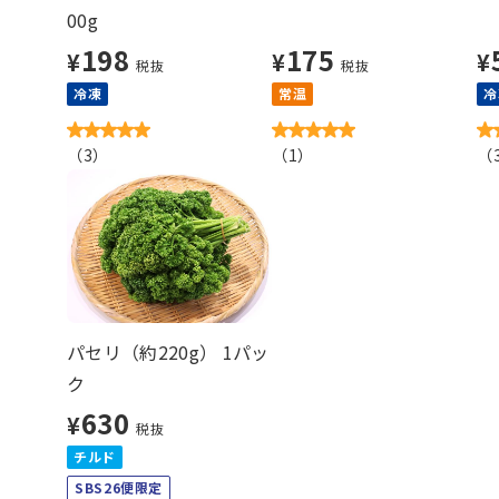
00g
198
175
¥
¥
¥
税抜
税抜
冷凍
常温
冷
（
3
）
（
1
）
（
パセリ（約220g） 1パッ
ク
630
¥
税抜
チルド
SBS26便限定