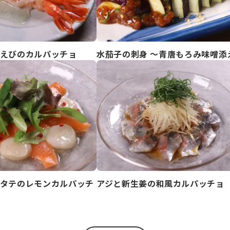
えびのカルパッチョ
水茄子の刺身 ～青唐もろみ味噌添
タテのレモンカルパッチ
アジと新生姜の和風カルパッチョ