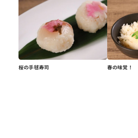
春の味覚！ 
桜の手毬寿司