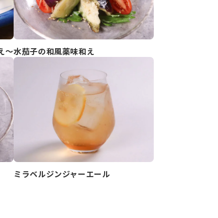
え～
水茄子の和風薬味和え
ミラベルジンジャーエール