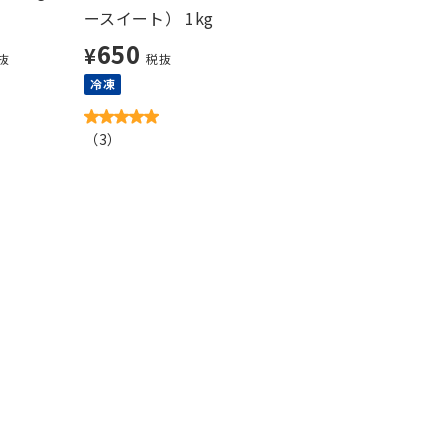
ースイート） 1kg
650
¥
抜
税抜
冷凍
（
3
）