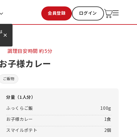
会員登録
ログイン
お気に入り
過去購入
は
調理目安時間
約5分
お子様カレー
ご飯物
分量（
1人分
）
ふっくらご飯
100g
お子様カレー
1食
スマイルポテト
2個