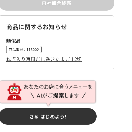
自社都合終売
商品に関するお知らせ
類似品
商品番号：
118002
ねぎ入り京風だし巻きたまご 12切
さぁ はじめよう!