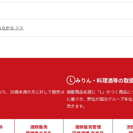
らから ＞＞
みりん・料理酒等の取
おり、20歳未満の方に対して販売は
掲載商品名頭に「L」のつく商品に
に基づき、弊社が国分グループ本社
次ぎます。
称
酒類販売
酒類販売管理
次
地
管理者の氏名
研修受講 年月日
受