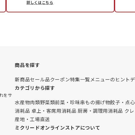
詳しくはこちら
商品を探す
新商品
セール品
クーポン
特集一覧
メニューのヒント
カテゴリから探す
れをサ
水産物
肉類
野菜類
前菜・珍味
串もの
揚げ物
餃子・点
消耗品 卓上・客席用
消耗品 厨房・調理用
消耗品 ク
産地・工場直送
ミクリードオンラインストアについて