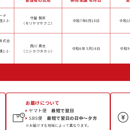
ード
守屋 賢邦
2-3-
令和7年6月18日
令和1
（モリヤマサクニ）
株式会
西川 貴志
令和6年 5月16日
令和9
1-1-
（ニシカワタカシ）
お届けについて
ヤマト便
最短で翌日
SBS便
最短で翌日の日中〜夕方
※お届けする地域によって異なります。