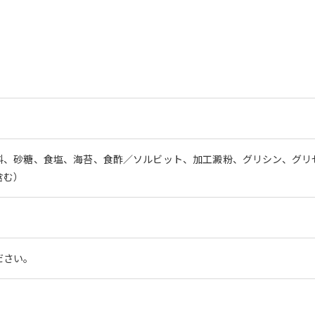
料、砂糖、食塩、海苔、食酢／ソルビット、加工澱粉、グリシン、グリ
含む）
ださい。