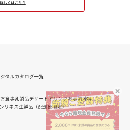
詳しくはこちら
デジタルカタログ一覧
心
お食事
乳製品
デザート
ドリンク
お酒
調味料
レンリネス
生鮮品（配送便限定）