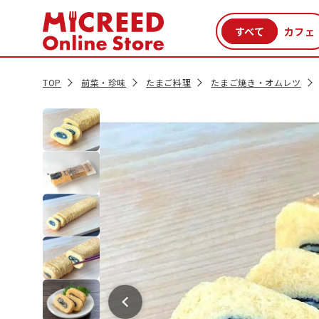
カテゴリから探す
新商品
セール品
クーポン
特集一覧
TOP
前菜・珍味
たまご料理
たまご焼き・オムレツ