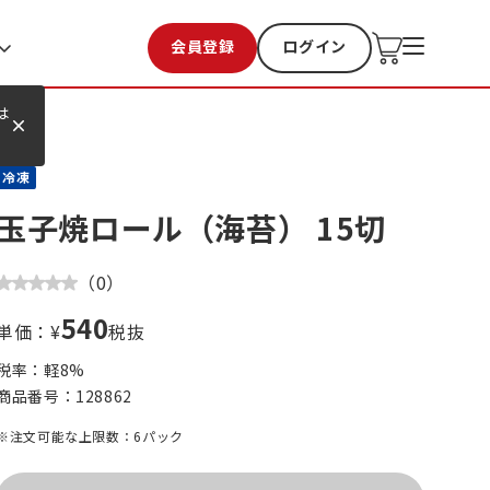
会員登録
ログイン
お気に入り
過去購入
は
冷凍
玉子焼ロール（海苔） 15切
（
0
）
540
単価：¥
税抜
税率：軽
8
%
商品番号：
128862
※注文可能な上限数：6パック