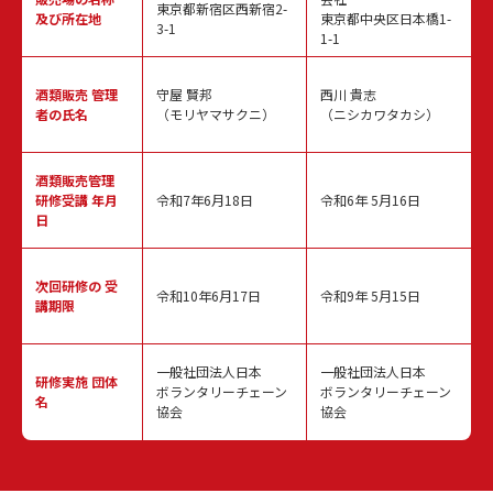
東京都新宿区西新宿2-
及び所在地
東京都中央区日本橋1-
3-1
1-1
酒類販売
管理
守屋 賢邦
西川 貴志
者の氏名
（モリヤマサクニ）
（ニシカワタカシ）
酒類販売管理
研修受講 年月
令和7年6月18日
令和6年 5月16日
日
次回研修の
受
令和10年6月17日
令和9年 5月15日
講期限
一般社団法人日本
一般社団法人日本
研修実施
団体
ボランタリーチェーン
ボランタリーチェーン
名
協会
協会