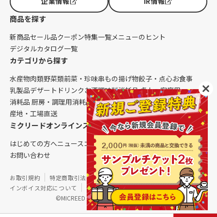
企業情報
IR情報
商品を探す
新商品
セール品
クーポン
特集一覧
メニューのヒント
デジタルカタログ一覧
カテゴリから探す
水産物
肉類
野菜類
前菜・珍味
串もの
揚げ物
餃子・点心
お食事
乳製品
デザート
ドリンク
お酒
調味料
消耗品 卓上・客席用
消耗品 厨房・調理用
消耗品 クレンリネス
生鮮品（配送便限定）
産地・工場直送
ミクリードオンラインストアについて
はじめての方へ
ニュース
コラム
ご利用ガイド
会社概要
お問い合わせ
お取引規約
特定商取引法に基づく表記
個人情報保護方針
インボイス対応について
サイトマップ
©MICREED CO.,LTD. All Rights Reserved.