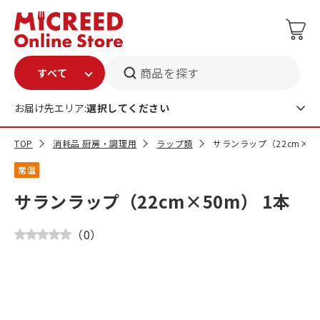
商品を探す
お届け先エリア:
選択してください
TOP
消耗品 厨房・調理用
ラップ類
サランラップ（22cm×50
常温
サランラップ（22cm×50m） 1本
（
0
）