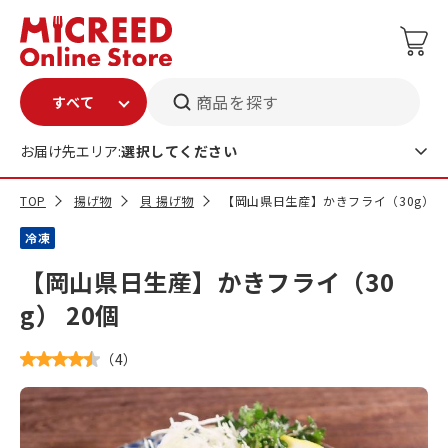
商品を探す
お届け先エリア:
選択してください
TOP
揚げ物
貝 揚げ物
【岡山県日生産】かきフライ（30g） 2
冷凍
【岡山県日生産】かきフライ（30
g） 20個
（
4
）