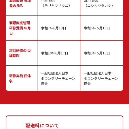
酒類販売
管理
守屋 賢邦
西川 貴志
者の氏名
（モリヤマサクニ）
（ニシカワタカシ）
酒類販売管理
研修受講 年月
令和7年6月18日
令和6年 5月16日
日
次回研修の
受
令和10年6月17日
令和9年 5月15日
講期限
一般社団法人日本
一般社団法人日本
研修実施
団体
ボランタリーチェーン
ボランタリーチェーン
名
協会
協会
配送料について