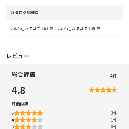
カタログ掲載頁
vol.46_カタログ 161 頁、vol.47_カタログ 159 頁
レビュー
総合評価
4
件
4.8
評価内訳
5
3
件
4
1
件
3
0
件