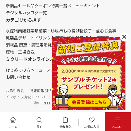
新商品
セール品
クーポン
特集一覧
メニューのヒント
デジタルカタログ一覧
カテゴリから探す
水産物
肉類
野菜類
前菜・珍味
串もの
揚げ物
餃子・点心
お食事
乳製品
デザート
ドリンク
お酒
調味料
消耗品 卓上・客席用
消耗品 厨房・調理用
消耗品 クレンリネス
生鮮品（配送便限定）
産地・工場直送
ミクリードオンラインストアについて
はじめての方へ
ニュース
コラム
ご利用ガイド
会社概要
お問い合わせ
お取引規約
特定商取引法に基づく表記
個人情報保護方針
インボイス対応について
サイトマップ
©MICREED CO.,LTD. All Rights Reserved.
ホーム
探す
過去購入
お気に入り
メニュー