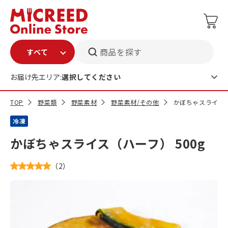
商品を探す
お届け先エリア:
選択してください
TOP
野菜類
野菜素材
野菜素材/その他
かぼちゃスライス（
冷凍
かぼちゃスライス（ハーフ） 500g
（
2
）