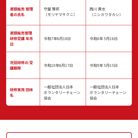
酒類販売
管理
守屋 賢邦
西川 貴志
者の氏名
（モリヤマサクニ）
（ニシカワタカシ）
酒類販売管理
研修受講 年月
令和7年6月18日
令和6年 5月16日
日
次回研修の
受
令和10年6月17日
令和9年 5月15日
講期限
一般社団法人日本
一般社団法人日本
研修実施
団体
ボランタリーチェーン
ボランタリーチェーン
名
協会
協会