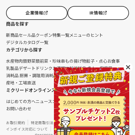
企業情報
IR情報
商品を探す
新商品
セール品
クーポン
特集一覧
メニューのヒント
デジタルカタログ一覧
カテゴリから探す
水産物
肉類
野菜類
前菜・珍味
串もの
揚げ物
餃子・点心
お食事
乳製品
デザート
ドリンク
お酒
調味料
消耗品 卓上・客席用
消耗品 厨房・調理用
消耗品 クレンリネス
生鮮品（配送便限定）
産地・工場直送
ミクリードオンラインストアについて
はじめての方へ
ニュース
コラム
ご利用ガイド
会社概要
お問い合わせ
お取引規約
特定商取引法に基づく表記
個人情報保護方針
インボイス対応について
サイトマップ