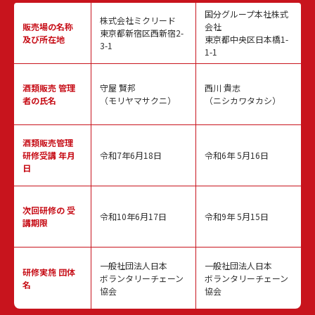
国分グループ本社株式
株式会社ミクリード
販売場の名称
会社
東京都新宿区西新宿2-
及び所在地
東京都中央区日本橋1-
3-1
1-1
酒類販売
管理
守屋 賢邦
西川 貴志
者の氏名
（モリヤマサクニ）
（ニシカワタカシ）
酒類販売管理
研修受講 年月
令和7年6月18日
令和6年 5月16日
日
次回研修の
受
令和10年6月17日
令和9年 5月15日
講期限
一般社団法人日本
一般社団法人日本
研修実施
団体
ボランタリーチェーン
ボランタリーチェーン
名
協会
協会