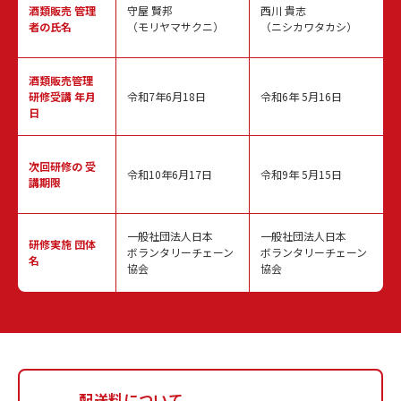
酒類販売
管理
守屋 賢邦
西川 貴志
者の氏名
（モリヤマサクニ）
（ニシカワタカシ）
酒類販売管理
研修受講 年月
令和7年6月18日
令和6年 5月16日
日
次回研修の
受
令和10年6月17日
令和9年 5月15日
講期限
一般社団法人日本
一般社団法人日本
研修実施
団体
ボランタリーチェーン
ボランタリーチェーン
名
協会
協会
配送料について