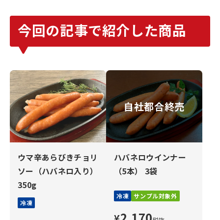
今回の記事で紹介した商品
自社都合終売
ウマ辛あらびきチョリ
ハバネロウインナー
ソー（ハバネロ入り）
（5本） 3袋
350g
冷凍
サンプル対象外
冷凍
2,170
¥
税抜