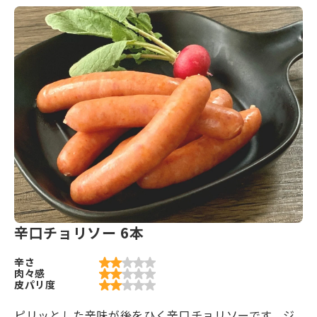
辛口チョリソー 6本
辛さ
肉々感
皮パリ度
ピリッとした辛味が後をひく辛口チョリソーです。ジ