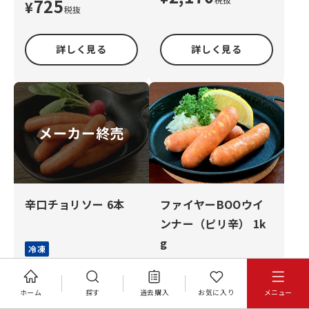
725
¥
税抜
詳しく見る
詳しく見る
メーカー終売
辛口チョリソー 6本
ファイヤーBOOウイ
ンナー（ピリ辛） 1k
g
冷凍
冷凍
サンプル対象外
415
¥
税抜
2,070
ホーム
探す
過去購入
お気に入り
メニュー
¥
税抜