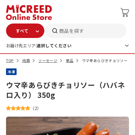
商品を探す
お届け先エリア:
選択してください
TOP
肉類
ソーセージ
単品
ウマ辛あらびきチョリソー（ハバ
冷凍
ウマ辛あらびきチョリソー（ハバネ
ロ入り） 350g
（
2
）