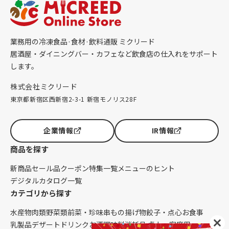
業務用の冷凍食品·食材·飲料通販 ミクリード
居酒屋・ダイニングバー・カフェなど飲食店の仕入れをサポート
します。
株式会社ミクリード
東京都新宿区西新宿2-3-1 新宿モノリス28F
企業情報
IR情報
商品を探す
新商品
セール品
クーポン
特集一覧
メニューのヒント
デジタルカタログ一覧
カテゴリから探す
水産物
肉類
野菜類
前菜・珍味
串もの
揚げ物
餃子・点心
お食事
乳製品
デザート
ドリンク
お酒
調味料
消耗品 卓上・客席用