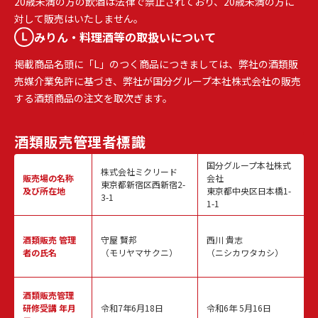
20歳未満の方の飲酒は法律で禁止されており、20歳未満の方に
対して販売はいたしません。
みりん・料理酒等の取扱いについて
掲載商品名頭に「L」のつく商品につきましては、弊社の酒類販
売媒介業免許に基づき、弊社が国分グループ本社株式会社の販売
する酒類商品の注文を取次ぎます。
酒類販売
管理者標識
国分グループ本社株式
株式会社ミクリード
販売場の名称
会社
東京都新宿区西新宿2-
及び所在地
東京都中央区日本橋1-
3-1
1-1
酒類販売
管理
守屋 賢邦
西川 貴志
者の氏名
（モリヤマサクニ）
（ニシカワタカシ）
酒類販売管理
研修受講 年月
令和7年6月18日
令和6年 5月16日