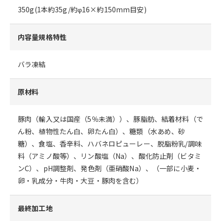
350g(1本約35g/約φ16×約150mm目安)
内容量規格特性
バラ凍結
原材料
豚肉（輸入又は国産（5％未満））、豚脂肪、結着材料（で
ん粉、植物性たん白、卵たん白）、糖類（水あめ、砂
糖）、食塩、香辛料、ハバネロピューレー、脱脂粉乳/調味
料（アミノ酸等）、リン酸塩（Na）、酸化防止剤（ビタミ
ンC）、pH調整剤、発色剤（亜硝酸Na）、（一部に小麦・
卵・乳成分・牛肉・大豆・豚肉を含む）
最終加工地