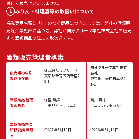
対して販売はいたしません。
みりん・料理酒等の取扱いについて
掲載商品名頭に「L」のつく商品につきましては、弊社の酒類販
売媒介業免許に基づき、弊社が国分グループ本社株式会社の販売
する酒類商品の注文を取次ぎます。
酒類販売
管理者標識
国分グループ本社株式
株式会社ミクリード
販売場の名称
会社
東京都新宿区西新宿2-
及び所在地
東京都中央区日本橋1-
3-1
1-1
酒類販売
管理
守屋 賢邦
西川 貴志
者の氏名
（モリヤマサクニ）
（ニシカワタカシ）
酒類販売管理
研修受講 年月
令和7年6月18日
令和6年 5月16日
日