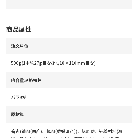
商品属性
注文単位
500g(1本約27g目安/約φ18×110mm目安)
内容量規格特性
バラ凍結
原材料
畜肉(鶏肉(国産)、豚肉(愛媛県産))、豚脂肪、結着材料(澱