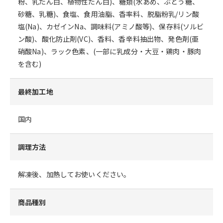
粉、乳たん白、植物性たん白)、糖類(水あめ、ぶどう糖、
砂糖、乳糖)、食塩、食用油脂、香率料、脱脂粉乳/リン酸
塩(Na)、カゼインNa、調味料(アミノ酸等)、保存料(ソルビ
ン酸)、酸化防止剤(VC)、香料、香辛料抽出物、発色剤(亜
硝酸Na)、ラック色素、(一部に乳成分・大豆・鶏肉・豚肉
を含む)
最終加工地
国内
調理方法
解凍後、加熱してお使いください。
商品種別