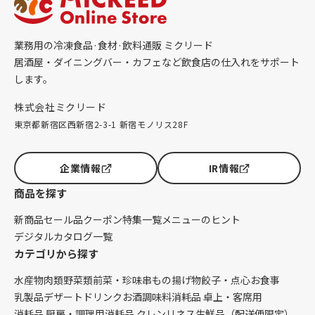
業務用の冷凍食品·食材·飲料通販 ミクリード
居酒屋・ダイニングバー・カフェなど飲食店の仕入れをサポート
します。
株式会社ミクリード
東京都新宿区西新宿2-3-1 新宿モノリス28F
企業情報
IR情報
商品を探す
新商品
セール品
クーポン
特集一覧
メニューのヒント
デジタルカタログ一覧
カテゴリから探す
水産物
肉類
野菜類
前菜・珍味
串もの
揚げ物
餃子・点心
お食事
乳製品
デザート
ドリンク
お酒
調味料
消耗品 卓上・客席用
消耗品 厨房・調理用
消耗品 クレンリネス
生鮮品（配送便限定）