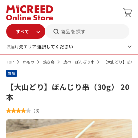
商品を探す
お届け先エリア:
選択してください
TOP
串もの
焼き鳥
皮串・ぼんぢり串
【大山どり】ぼんじり
冷凍
【大山どり】ぼんじり串（30g） 20
本
（
3
）