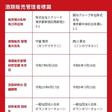
酒類販売
管理者標識
国分グループ本社株式
株式会社ミクリード
販売場の名称
会社
東京都新宿区西新宿2-
及び所在地
東京都中央区日本橋1-
3-1
1-1
酒類販売
管理
守屋 賢邦
西川 貴志
者の氏名
（モリヤマサクニ）
（ニシカワタカシ）
酒類販売管理
研修受講 年月
令和7年6月18日
令和6年 5月16日
日
次回研修の
受
令和10年6月17日
令和9年 5月15日
講期限
一般社団法人日本
一般社団法人日本
研修実施
団体
ボランタリーチェーン
ボランタリーチェーン
名