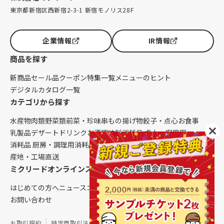
東京都新宿区西新宿2-3-1 新宿モノリス28F
企業情報
IR情報
商品を探す
新商品
セール品
クーポン
特集一覧
メニューのヒント
デジタルカタログ一覧
カテゴリから探す
水産物
肉類
野菜類
前菜・珍味
串もの
揚げ物
餃子・点心
お食事
乳製品
デザート
ドリンク
お酒
調味料
消耗品 卓上・客席用
消耗品 厨房・調理用
消耗品 クレンリネス
生鮮品（配送便限定）
産地・工場直送
ミクリードオンラインストアについて
はじめての方へ
ニュース
コラム
ご利用ガイド
会社概要
お問い合わせ
お取引規約
特定商取引法に基づく表記
個人情報保護方針