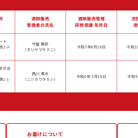
称
酒類販売
酒類販売管理
次
地
管理者の氏名
研修受講 年月日
受
ード
守屋 賢邦
2-3-
令和7年6月18日
令和1
（モリヤマサクニ）
株式会
西川 貴志
令和6年 5月16日
令和9
1-1-
（ニシカワタカシ）
お届けについて