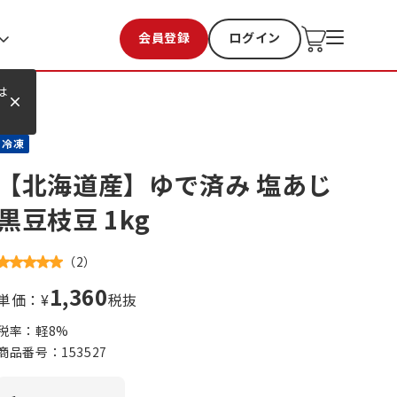
会員登録
ログイン
お気に入り
過去購入
は
冷凍
【北海道産】ゆで済み 塩あじ
黒豆枝豆 1kg
（
2
）
1,360
単価：¥
税抜
税率：軽
8
%
商品番号：
153527