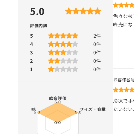
5.0
色々な枝
終売にな
評価内訳
5
2
件
4
0
件
3
0
件
2
0
件
1
0
件
お客様番
冷凍で手
たいない