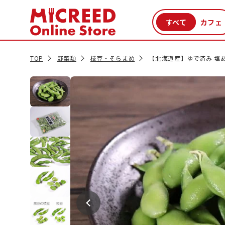
カテゴリから探す
新商品
セール品
クーポン
特集一覧
TOP
野菜類
枝豆・そらまめ
【北海道産】ゆで済み 塩あ