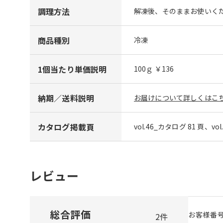
調理方法
解凍後、そのままお使いく
商品種別
冷凍
1個当たり単価説明
100ｇ ￥136
納期／送料説明
お届けについて詳しくはこち
カタログ掲載頁
vol.46_カタログ 81 頁、vo
レビュー
総合評価
お客様番
2
件