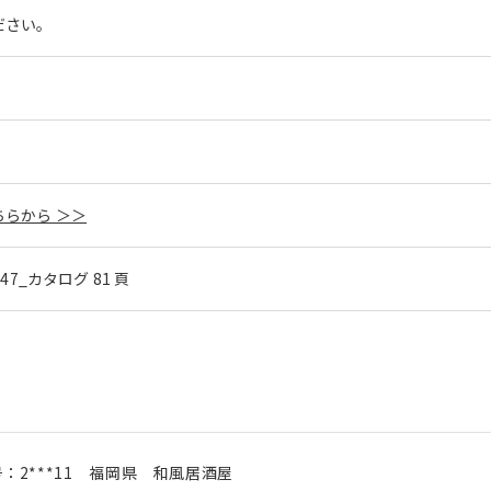
ださい。
らから ＞＞
l.47_カタログ 81 頁
号：
2***11
福岡県
和風居酒屋