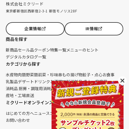
株式会社ミクリード
東京都新宿区西新宿2-3-1 新宿モノリス28F
企業情報
IR情報
商品を探す
新商品
セール品
クーポン
特集一覧
メニューのヒント
デジタルカタログ一覧
カテゴリから探す
水産物
肉類
野菜類
前菜・珍味
串もの
揚げ物
餃子・点心
お食事
乳製品
デザート
ドリンク
お酒
調味料
消耗品 卓上・客席用
消耗品 厨房・調理用
消耗品 クレンリネス
生鮮品（配送便限定）
産地・工場直送
ミクリードオンラインストアについて
はじめての方へ
ニュース
コラム
ご利用ガイド
会社概要
お問い合わせ