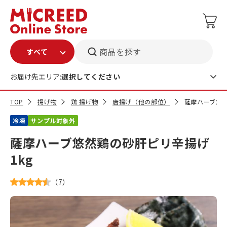
商品を探す
お届け先エリア:
選択してください
TOP
揚げ物
鶏 揚げ物
唐揚げ（他の部位）
薩摩ハーブ悠然
冷凍
サンプル対象外
薩摩ハーブ悠然鶏の砂肝ピリ辛揚げ
1kg
（
7
）