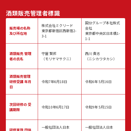
酒類販売
管理者標識
国分グループ本社株式
株式会社ミクリード
販売場の名称
会社
東京都新宿区西新宿2-
及び所在地
東京都中央区日本橋1-
3-1
1-1
酒類販売
管理
守屋 賢邦
西川 貴志
者の氏名
（モリヤマサクニ）
（ニシカワタカシ）
酒類販売管理
研修受講 年月
令和7年6月18日
令和6年 5月16日
日
次回研修の
受
令和10年6月17日
令和9年 5月15日
講期限
一般社団法人日本
一般社団法人日本
研修実施
団体