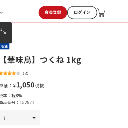
会員登録
ログイン
お気に入り
過去購入
は
冷凍
【華味鳥】つくね 1kg
（
3
）
1,050
単価：¥
税抜
税率：軽
8
%
商品番号：
152571