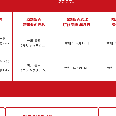
次ぎます。
称
酒類販売
酒類販売管理
次
地
管理者の氏名
研修受講 年月日
受
ード
守屋 賢邦
2-3-
令和7年6月18日
令和1
（モリヤマサクニ）
株式会
西川 貴志
令和6年 5月16日
令和9
1-1-
（ニシカワタカシ）