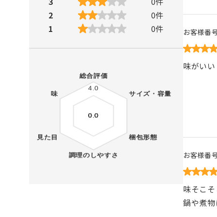
3
0
件
2
0
件
1
0
件
お客様番
味がいい
お客様番
味そこそ
鍋や煮物