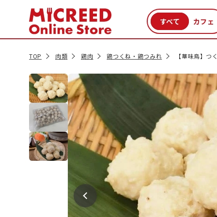
カテゴリから探す
新商品
セール品
クーポン
特集一覧
TOP
肉類
鶏肉
鶏つくね・鶏つみれ
【華味鳥】つくね