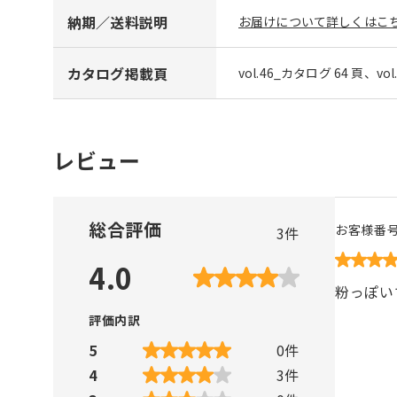
納期／送料説明
お届けについて詳しくはこち
カタログ掲載頁
vol.46_カタログ 64 頁、vo
レビュー
総合評価
お客様番
3
件
4.0
粉っぽい
評価内訳
5
0
件
4
3
件