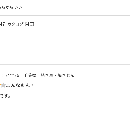
らから ＞＞
l.47_カタログ 64 頁
号：
2***26
千葉県
焼き鳥・焼きとん
こんなもん？
です。