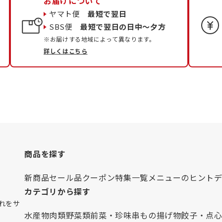
お届けについて
ヤマト便
最短で翌日
SBS便
最短で翌日の日中〜夕方
※お届けする地域によって異なります。
詳しくはこちら
商品を探す
新商品
セール品
クーポン
特集一覧
メニューのヒント
カテゴリから探す
れをサ
水産物
肉類
野菜類
前菜・珍味
串もの
揚げ物
餃子・点