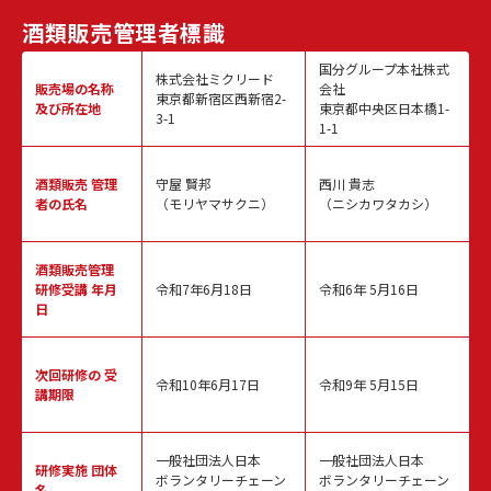
酒類販売
管理者標識
国分グループ本社株式
株式会社ミクリード
販売場の名称
会社
東京都新宿区西新宿2-
及び所在地
東京都中央区日本橋1-
3-1
1-1
酒類販売
管理
守屋 賢邦
西川 貴志
者の氏名
（モリヤマサクニ）
（ニシカワタカシ）
酒類販売管理
研修受講 年月
令和7年6月18日
令和6年 5月16日
日
次回研修の
受
令和10年6月17日
令和9年 5月15日
講期限
一般社団法人日本
一般社団法人日本
研修実施
団体
ボランタリーチェーン
ボランタリーチェーン
名