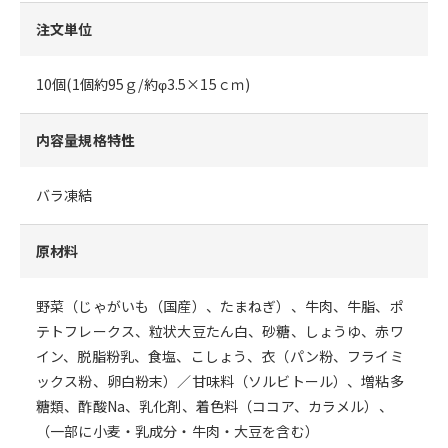
注文単位
10個(1個約95ｇ/約φ3.5×15ｃｍ)
内容量規格特性
バラ凍結
原材料
野菜（じゃがいも（国産）、たまねぎ）、牛肉、牛脂、ポ
テトフレークス、粒状大豆たん白、砂糖、しょうゆ、赤ワ
イン、脱脂粉乳、食塩、こしょう、衣（パン粉、フライミ
ックス粉、卵白粉末）／甘味料（ソルビトール）、増粘多
糖類、酢酸Na、乳化剤、着色料（ココア、カラメル）、
（一部に小麦・乳成分・牛肉・大豆を含む）