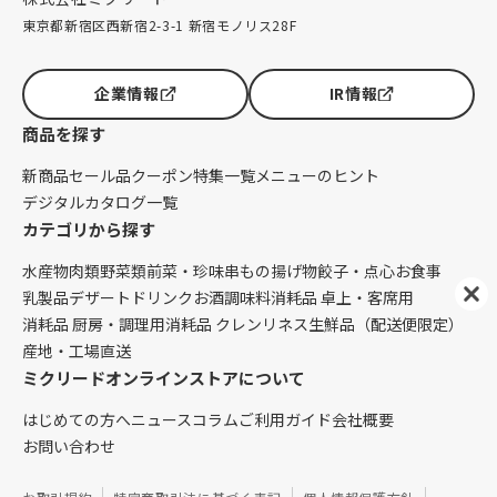
東京都新宿区西新宿2-3-1 新宿モノリス28F
企業情報
IR情報
商品を探す
新商品
セール品
クーポン
特集一覧
メニューのヒント
デジタルカタログ一覧
カテゴリから探す
水産物
肉類
野菜類
前菜・珍味
串もの
揚げ物
餃子・点心
お食事
乳製品
デザート
ドリンク
お酒
調味料
消耗品 卓上・客席用
消耗品 厨房・調理用
消耗品 クレンリネス
生鮮品（配送便限定）
産地・工場直送
ミクリードオンラインストアについて
はじめての方へ
ニュース
コラム
ご利用ガイド
会社概要
お問い合わせ