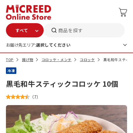
商品を探す
お届け先エリア:
選択してください
TOP
揚げ物
コロッケ・メンチ
コロッケ
黒毛和牛スティッ
冷凍
黒毛和牛スティックコロッケ 10個
（
7
）