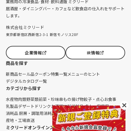
業務用の冷凍食品·食材·飲料通販 ミクリード
居酒屋・ダイニングバー・カフェなど飲食店の仕入れをサポート
します。
株式会社ミクリード
東京都新宿区西新宿2-3-1 新宿モノリス28F
企業情報
IR情報
商品を探す
新商品
セール品
クーポン
特集一覧
メニューのヒント
デジタルカタログ一覧
カテゴリから探す
水産物
肉類
野菜類
前菜・珍味
串もの
揚げ物
餃子・点心
お食事
乳製品
デザート
ドリンク
お酒
調味料
消耗品 卓上・客席用
消耗品 厨房・調理用
消耗品 クレンリネス
生鮮品（配送便限定）
産地・工場直送
ミクリードオンラインストアについて