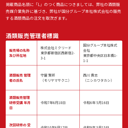
掲載商品名頭に「L」のつく商品につきましては、弊社の酒類販
売媒介業免許に基づき、弊社が国分グループ本社株式会社の販売
する酒類商品の注文を取次ぎます。
酒類販売
管理者標識
国分グループ本社株式
株式会社ミクリード
販売場の名称
会社
東京都新宿区西新宿2-
及び所在地
東京都中央区日本橋1-
3-1
1-1
酒類販売
管理
守屋 賢邦
西川 貴志
者の氏名
（モリヤマサクニ）
（ニシカワタカシ）
酒類販売管理
研修受講 年月
令和7年6月18日
令和6年 5月16日
日
次回研修の
受
令和10年6月17日
令和9年 5月15日