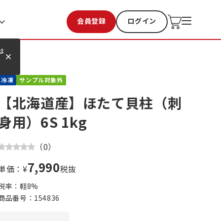
会員登録
ログイン
お気に入り
過去購入
は
冷凍
サンプル対象外
【北海道産】ほたて貝柱（刺
身用）6S 1kg
（
0
）
7,990
単価：¥
税抜
税率：軽
8
%
商品番号：
154836