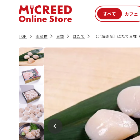
カテゴリから探す
新商品
セール品
クーポン
特集一覧
TOP
水産物
貝類
ほたて
【北海道産】ほたて貝柱（刺