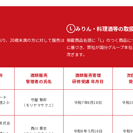
みりん・料理酒等の取
おり、20歳未満の方に対して販売は
掲載商品名頭に「L」のつく商品に
に基づき、弊社が国分グループ本社
次ぎます。
称
酒類販売
酒類販売管理
次
地
管理者の氏名
研修受講 年月日
受
ード
守屋 賢邦
2-3-
令和7年6月18日
令和1
（モリヤマサクニ）
株式会
西川 貴志
令和6年 5月16日
令和9