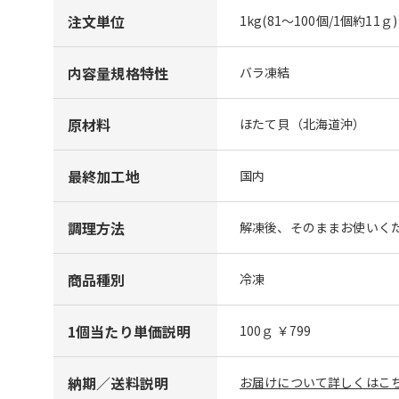
注文単位
1kg(81～100個/1個約11ｇ)
内容量規格特性
バラ凍結
原材料
ほたて貝（北海道沖）
最終加工地
国内
調理方法
解凍後、そのままお使いく
商品種別
冷凍
1個当たり単価説明
100ｇ ￥799
納期／送料説明
お届けについて詳しくはこち