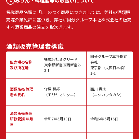
みりん・料理酒等の取扱いについて
掲載商品名頭に「L」のつく商品につきましては、弊社の酒類販
売媒介業免許に基づき、弊社が国分グループ本社株式会社の販売
する酒類商品の注文を取次ぎます。
酒類販売
管理者標識
国分グループ本社株式
株式会社ミクリード
販売場の名称
会社
東京都新宿区西新宿2-
及び所在地
東京都中央区日本橋1-
3-1
1-1
酒類販売
管理
守屋 賢邦
西川 貴志
者の氏名
（モリヤマサクニ）
（ニシカワタカシ）
酒類販売管理
研修受講 年月
令和7年6月18日
令和6年 5月16日
日