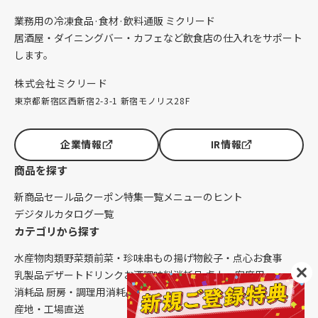
業務用の冷凍食品·食材·飲料通販 ミクリード
居酒屋・ダイニングバー・カフェなど飲食店の仕入れをサポート
します。
株式会社ミクリード
東京都新宿区西新宿2-3-1 新宿モノリス28F
企業情報
IR情報
商品を探す
新商品
セール品
クーポン
特集一覧
メニューのヒント
デジタルカタログ一覧
カテゴリから探す
水産物
肉類
野菜類
前菜・珍味
串もの
揚げ物
餃子・点心
お食事
乳製品
デザート
ドリンク
お酒
調味料
消耗品 卓上・客席用
消耗品 厨房・調理用
消耗品 クレンリネス
生鮮品（配送便限定）
産地・工場直送