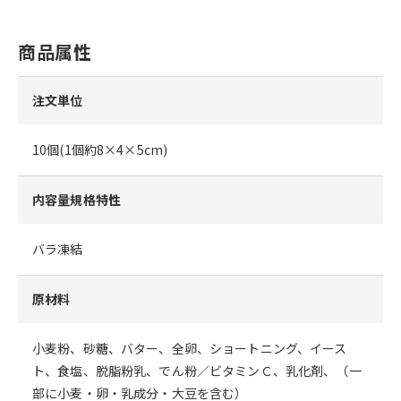
商品属性
注文単位
10個(1個約8×4×5cm)
内容量規格特性
バラ凍結
原材料
小麦粉、砂糖、バター、全卵、ショートニング、イース
ト、食塩、脱脂粉乳、でん粉／ビタミンＣ、乳化剤、（一
部に小麦・卵・乳成分・大豆を含む）