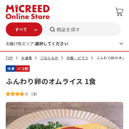
商品を探す
お届け先エリア:
選択してください
TOP
お食事
ごはんもの
炒飯・ピラフ
ふんわり卵のオムラ
冷凍
ハコ割
ふんわり卵のオムライス 1食
（
4
）