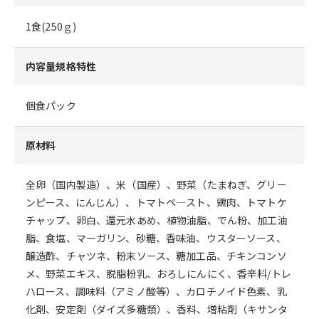
1食(250ｇ)
内容量規格特性
個食パック
原材料
全卵（国内製造）、米（国産）、野菜（たまねぎ、グリー
ンピース、にんじん）、トマトペ―スト、鶏肉、トマトケ
チャップ、卵白、還元水あめ、植物油脂、でん粉、加工油
脂、食塩、マーガリン、砂糖、香味油、ウスターソース、
醸造酢、チャツネ、粉末ソース、糖加工品、チキンコンソ
メ、野菜エキス、脱脂粉乳、おろしにんにく、香辛料/トレ
ハロース、調味料（アミノ酸等）、カロチノイド色素、乳
化剤、安定剤（ダイズ多糖類）、香料、増粘剤（キサンタ