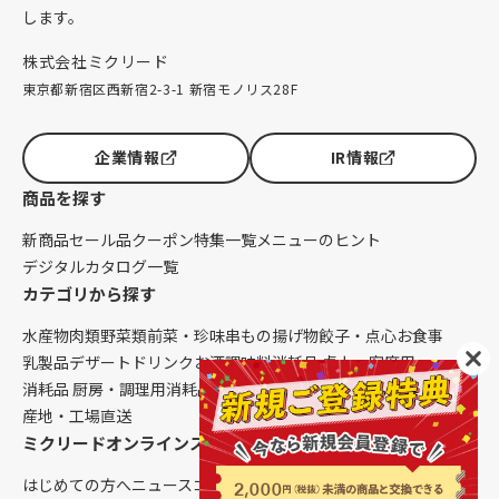
します。
株式会社ミクリード
東京都新宿区西新宿2-3-1 新宿モノリス28F
企業情報
IR情報
商品を探す
新商品
セール品
クーポン
特集一覧
メニューのヒント
デジタルカタログ一覧
カテゴリから探す
水産物
肉類
野菜類
前菜・珍味
串もの
揚げ物
餃子・点心
お食事
乳製品
デザート
ドリンク
お酒
調味料
消耗品 卓上・客席用
消耗品 厨房・調理用
消耗品 クレンリネス
生鮮品（配送便限定）
産地・工場直送
ミクリードオンラインストアについて
はじめての方へ
ニュース
コラム
ご利用ガイド
会社概要