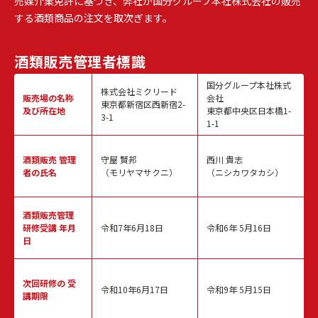
売媒介業免許に基づき、弊社が国分グループ本社株式会社の販売
する酒類商品の注文を取次ぎます。
酒類販売
管理者標識
国分グループ本社株式
株式会社ミクリード
販売場の名称
会社
東京都新宿区西新宿2-
及び所在地
東京都中央区日本橋1-
3-1
1-1
酒類販売
管理
守屋 賢邦
西川 貴志
者の氏名
（モリヤマサクニ）
（ニシカワタカシ）
酒類販売管理
研修受講 年月
令和7年6月18日
令和6年 5月16日
日
次回研修の
受
令和10年6月17日
令和9年 5月15日
講期限