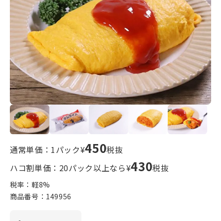
450
通常単価：1パック¥
税抜
430
ハコ割単価：20パック以上なら¥
税抜
税率：軽
8
%
商品番号：
149956